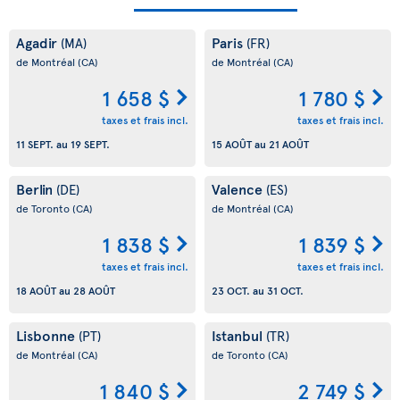
Agadir
Paris
(MA)
(FR)
de Montréal
(CA)
de Montréal
(CA)
1 658 $
1 780 $
taxes et frais incl.
taxes et frais incl.
11 SEPT.
au
19 SEPT.
15 AOÛT
au
21 AOÛT
Berlin
Valence
(DE)
(ES)
de Toronto
(CA)
de Montréal
(CA)
1 838 $
1 839 $
taxes et frais incl.
taxes et frais incl.
18 AOÛT
au
28 AOÛT
23 OCT.
au
31 OCT.
Lisbonne
Istanbul
(PT)
(TR)
de Montréal
(CA)
de Toronto
(CA)
1 840 $
2 749 $