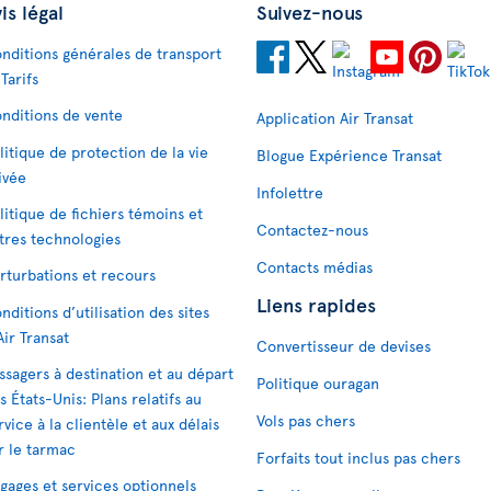
is légal
Suivez-nous
nditions générales de transport
 Tarifs
nditions de vente
Application Air Transat
litique de protection de la vie
Blogue Expérience Transat
ivée
Infolettre
litique de fichiers témoins et
Contactez-nous
tres technologies
Contacts médias
rturbations et recours
Liens rapides
nditions d’utilisation des sites
Air Transat
Convertisseur de devises
ssagers à destination et au départ
Politique ouragan
s États-Unis: Plans relatifs au
Vols pas chers
rvice à la clientèle et aux délais
r le tarmac
Forfaits tout inclus pas chers
gages et services optionnels