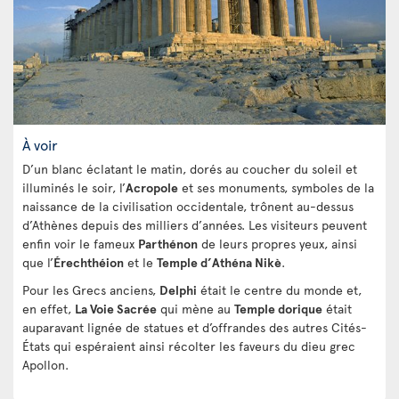
À voir
D’un blanc éclatant le matin, dorés au coucher du soleil et
illuminés le soir, l’
Acropole
et ses monuments, symboles de la
naissance de la civilisation occidentale, trônent au-dessus
d’Athènes depuis des milliers d’années. Les visiteurs peuvent
enfin voir le fameux
Parthénon
de leurs propres yeux, ainsi
que l’
Érechthéion
et le
Temple d’Athéna Nikè
.
Pour les Grecs anciens,
Delphi
était le centre du monde et,
en effet,
La Voie Sacrée
qui mène au
Temple dorique
était
auparavant lignée de statues et d’offrandes des autres Cités-
États qui espéraient ainsi récolter les faveurs du dieu grec
Apollon.