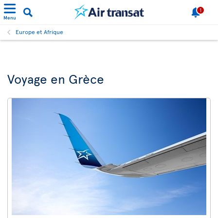
1
Menu
Europe et Afrique
Voyage en Grèce