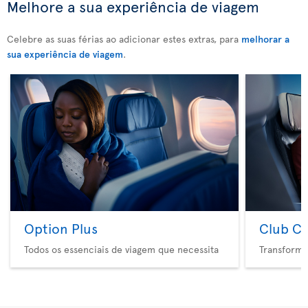
Melhore a sua experiência de viagem
Celebre as suas férias ao adicionar estes extras, para
melhorar a
sua experiência de viagem
.
Option Plus
Club Cl
Todos os essenciais de viagem que necessita
Transforme