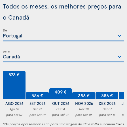
Todos os meses, os melhores preços para
o Canadá
De
para
523 €
409 €
386 €
386 €
386 €
3
AGO 2026
SET 2026
OUT 2026
NOV 2026
DEZ 2026
JA
Ago 30
Set 22
Out 14
Nov 28
Dez 07
para Set 07
para Set 29
para Out 22
para Dez 06
para Dez 14
par
*Os preços apresentados são para uma viagem de ida e volta e incluem taxas