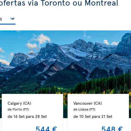
ofertas via Toronto ou Montreal
Calgary 
(CA)
Vancouver 
(CA)
de Porto 
(PT)
de Lisboa 
(PT)
de
16 Set
para
28 Set
de
10 Set
para
21 Set
544 €
548 €