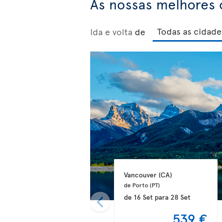
As nossas melhores 
Ida e volta
de
Vancouver 
(CA)
de Porto 
(PT)
de
16 Set
para
28 Set
539 €