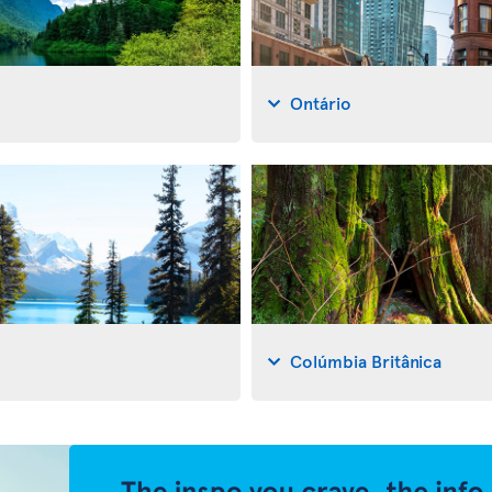
Ontário
Colúmbia Britânica