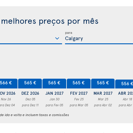
 melhores preços por mês
para
566 €
565 €
565 €
565 €
565 €
556 
OV 2026
DEZ 2026
JAN 2027
FEV 2027
MAR 2027
ABR 20
Nov 26
Dez 05
Jan 30
Fev 25
Mar 25
Abr 18
ara Dez 04
para Dez 11
para Fev 05
para Mar 05
para Abr 02
para Abr
e ida e volta e incluem taxas e comissões