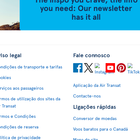
iso legal
Fale connosco
ndições de transporte e tarifas
okies
Aplicação da Air Transat
rviços aos passageiros
Contacte-nos
rmos de utilização dos sites da
Ligações rápidas
r Transat
rmos e Condições
Conversor de moedas
ndições de reserva
Voos baratos para o Canadá
lítica de privacidade
Mapa do site