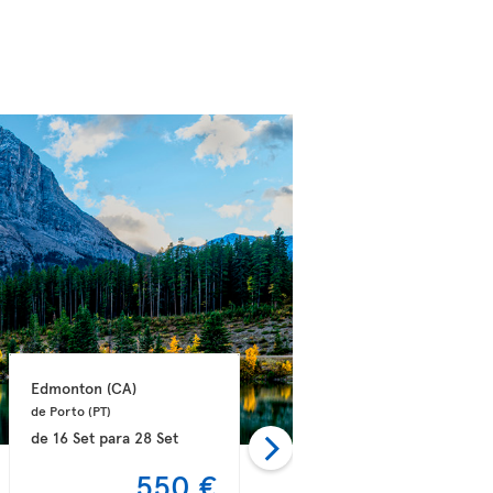
Edmonton 
(CA)
Halifax 
(CA)
de Porto 
(PT)
de Lisboa 
(PT)
de
16 Set
para
28 Set
de
10 Set
para
21 Set
550 €
555 €