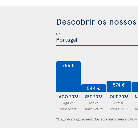
Descobrir os nossos
De
756 €
574 €
544 €
AGO 2026
SET 2026
OUT 2026
N
Ago 28
Set 23
Out 14
para Set 03
para Set 29
para Out 22
p
*Os preços apresentados são para uma viagem d