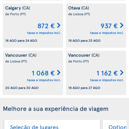
Calgary
Otava
(CA)
(CA)
de Porto
(PT)
de Lisboa
(PT)
872 €
937 €
taxas e impostos incl.
taxas e impostos incl.
18 AGO
para
24 AGO
18 AGO
para
25 AGO
Vancouver
Vancouver
(CA)
(CA)
de Lisboa
(PT)
de Porto
(PT)
1 068 €
1 162 €
taxas e impostos incl.
taxas e impostos incl.
20 AGO
para
30 AGO
18 AGO
para
27 AGO
Melhore a sua experiência de viagem
Seleção de lugares
Option 