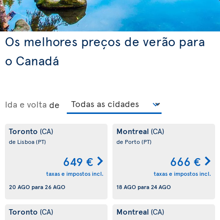
Os melhores preços de verão para
o Canadá
Ida e volta
de
Toronto
Montreal
(CA)
(CA)
de Lisboa
(PT)
de Porto
(PT)
649 €
666 €
taxas e impostos incl.
taxas e impostos incl.
20 AGO
para
26 AGO
18 AGO
para
24 AGO
Toronto
Montreal
(CA)
(CA)