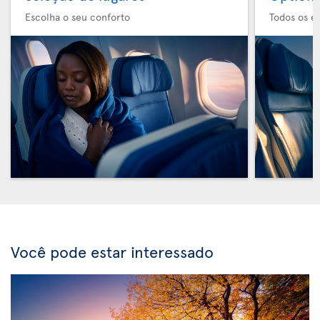
Escolha o seu conforto
Todos os e
Você pode estar interessado