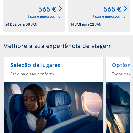
565 €
565 €
taxas e impostos incl.
taxas e impostos incl.
24 DEZ
para
08 JAN
14 JAN
para
22 JAN
Melhore a sua experiência de viagem
Seleção de lugares
Option 
Escolha o seu conforto
Todos os e