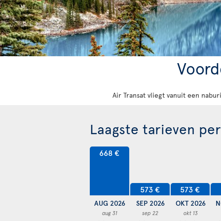
Voorde
Air Transat vliegt vanuit een nabu
Laagste tarieven pe
668 €
573 €
573 €
AUG 2026
SEP 2026
OKT 2026
N
aug 31
sep 22
okt 13