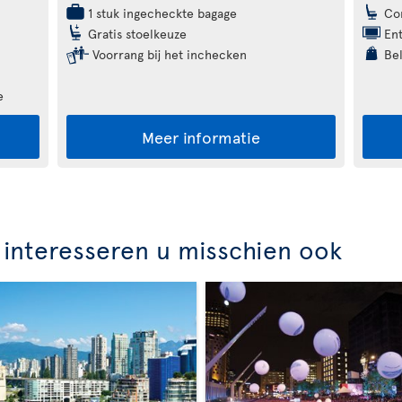
1 stuk ingecheckte bagage
Com
Gratis stoelkeuze
Ent
Voorrang bij het inchecken
Bel
e
Meer informatie
interesseren u misschien ook