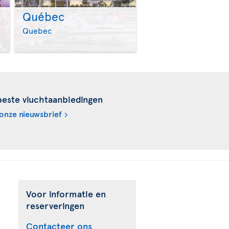
Québec
>
>
Quebec
beste vluchtaanbiedingen
onze nieuwsbrief
Voor informatie en
reserveringen
Contacteer ons