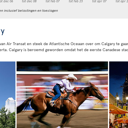
ot dec 06
tot dec 08
tot feb 07
tot feb 23
tot apr 07
tot apr 
en inclusief belastingen en toeslagen
ry
 van Air Transat en steek de Atlantische Oceaan over om Calgary te ga
berta. Calgary is beroemd geworden omdat het de eerste Canadese st