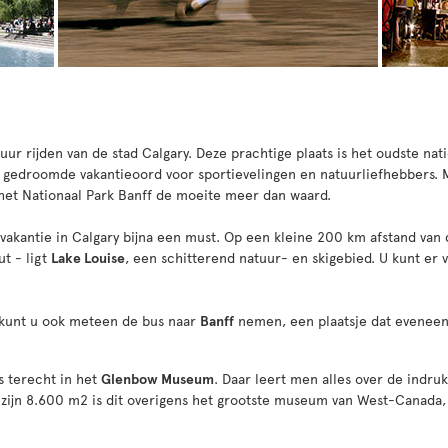
uur rijden van de stad Calgary. Deze prachtige plaats is het oudste na
t gedroomde vakantieoord voor sportievelingen en natuurliefhebbers. 
het Nationaal Park Banff de moeite meer dan waard.
 vakantie in Calgary bijna een must. Op een kleine 200 km afstand van 
t - ligt
Lake Louise
, een schitterend natuur- en skigebied. U kunt er 
 kunt u ook meteen de bus naar
Banff
nemen, een plaatsje dat eveneens 
s terecht in het
Glenbow Museum
. Daar leert men alles over de indr
 zijn 8.600 m2 is dit overigens het grootste museum van West-Canada