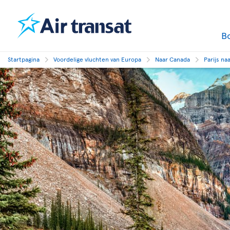
B
Startpagina
Voordelige vluchten van Europa
Naar Canada
Parijs na