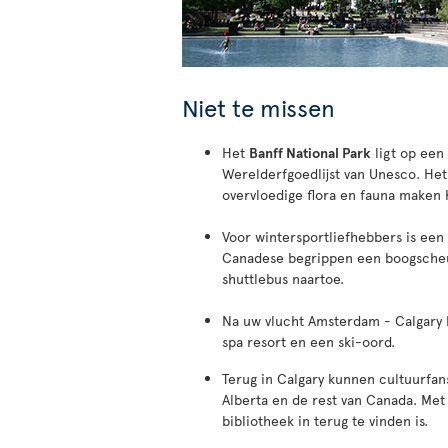
Niet te missen
Het
Banff National Park
ligt op een 
Werelderfgoedlijst van Unesco. He
overvloedige flora en fauna maken 
Voor wintersportliefhebbers is een
Canadese begrippen een boogscheu
shuttlebus naartoe.
Na uw vlucht Amsterdam - Calgary
spa resort en een ski-oord.
Terug in Calgary kunnen cultuurfan
Alberta en de rest van Canada. Met
bibliotheek in terug te vinden is.