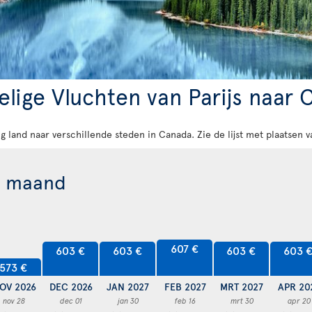
lige Vluchten van Parijs naar 
rig land naar verschillende steden in Canada. Zie de lijst met plaatsen
r maand
607 €
603 €
603 €
603 €
603 
573 €
OV 2026
DEC 2026
JAN 2027
FEB 2027
MRT 2027
APR 20
nov 28
dec 01
jan 30
feb 16
mrt 30
apr 20