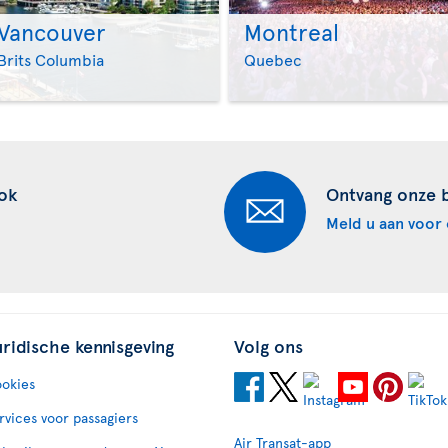
Vancouver
Montreal
>
>
Brits Columbia
Quebec
ok
Ontvang onze 
Meld u aan voor 
uridische kennisgeving
Volg ons
okies
rvices voor passagiers
Air Transat-app