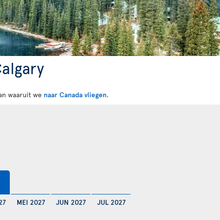
Calgary
 van waaruit we
naar Canada vliegen
.
€
27
MEI 2027
JUN 2027
JUL 2027