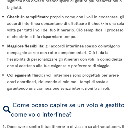
significa non doversi preoccupare di gestire più prenotazioni o
biglietti.
Check-in semplificato
: proprio come con i voli in codeshare, gli
accordi interlinea consentono di effettuare il check-in una sola
volta per tutti i voli del tuo itinerario. Ciò semplifica il processo
di check-in e ti fa risparmiare tempo.
Maggiore flessibilità
: gli accordi interlinea spesso coinvolgono
compagnie aeree con rotte complementari. Ciò ti dà la
flessibilità di personalizzare gli itinerari con voli in coincidenza
che si adattano alle tue esigenze e preferenze di viaggio.
Collegamenti fluidi
: i voli interlinea sono progettati per avere
orari coordinati, riducendo al minimo i tempi di sosta e
garantendo una connessione senza interruzioni tra i voli.
Come posso capire se un volo è gestito
come volo interlinea?
Dopo avere scelto il tuo itinerario di viaggio su airtransat.com, il