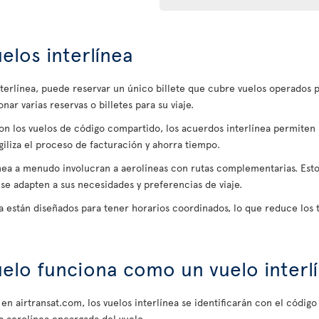
elos interlínea
interlínea, puede reservar un único billete que cubre vuelos operados p
ar varias reservas o billetes para su viaje.
con los vuelos de código compartido, los acuerdos interlínea permiten 
agiliza el proceso de facturación y ahorra tiempo.
ínea a menudo involucran a aerolíneas con rutas complementarias. Esto l
se adapten a sus necesidades y preferencias de viaje.
nea están diseñados para tener horarios coordinados, lo que reduce los 
elo funciona como un vuelo interl
 en airtransat.com, los vuelos interlínea se identificarán con el código
a aerolínea encargada del vuelo.