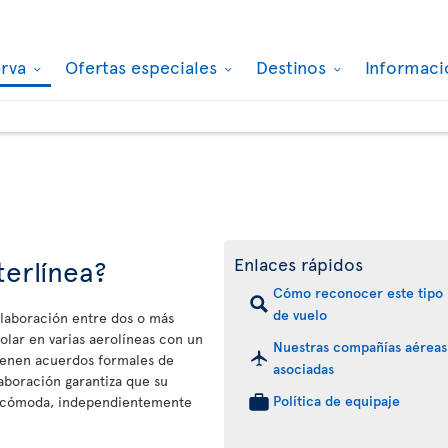
erva
Ofertas especiales
Destinos
Informaci
terlínea?
Enlaces rápidos
Cómo reconocer este tipo
de vuelo
olaboración entre dos o más
olar en varias aerolíneas con un
Nuestras compañías aéreas
 tienen acuerdos formales de
asociadas
aboración garantiza que su
Política de equipaje
a y cómoda, independientemente