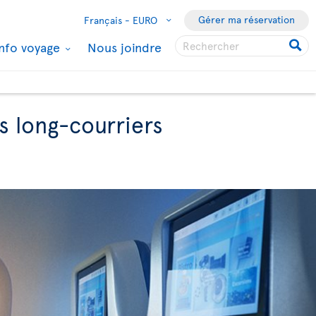
Gérer ma réservation
Français -
EURO
Info voyage
Nous joindre
s long-courriers