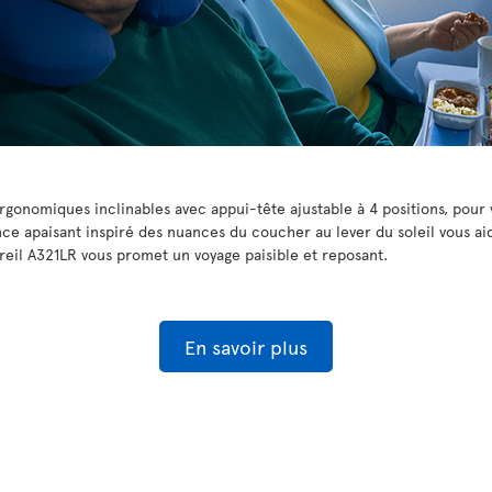
gonomiques inclinables avec appui-tête ajustable à 4 positions, pour 
e apaisant inspiré des nuances du coucher au lever du soleil vous aid
reil A321LR vous promet un voyage paisible et reposant.
En savoir plus