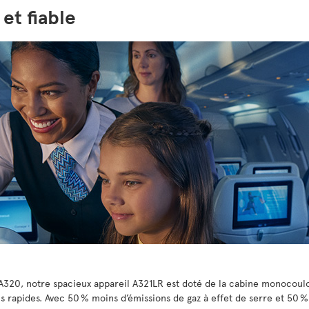
et fiable
 A320, notre spacieux appareil A321LR est doté de la cabine monocouloir
apides. Avec 50 % moins d’émissions de gaz à effet de serre et 50 % 