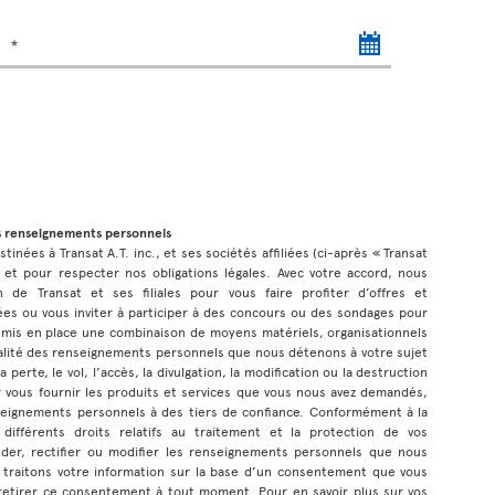
)
s renseignements personnels
inées à Transat A.T. inc., et ses sociétés affiliées (ci-après « Transat
 et pour respecter nos obligations légales. Avec votre accord, nous
n de Transat et ses filiales pour vous faire profiter d’offres et
s ou vous inviter à participer à des concours ou des sondages pour
 mis en place une combinaison de moyens matériels, organisationnels
tialité des renseignements personnels que nous détenons à votre sujet
 perte, le vol, l’accès, la divulgation, la modification ou la destruction
 vous fournir les produits et services que vous nous avez demandés,
eignements personnels à des tiers de confiance. Conformément à la
 différents droits relatifs au traitement et la protection de vos
der, rectifier ou modifier les renseignements personnels que nous
 traitons votre information sur la base d’un consentement que vous
etirer ce consentement à tout moment. Pour en savoir plus sur vos