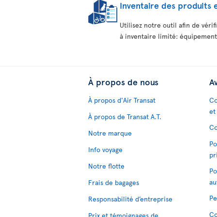
Inventaire des produits 
Utilisez notre outil afin de véri
à inventaire limité: équipement
À propos de nous
Av
À propos d'Air Transat
Co
et
À propos de Transat A.T.
Co
Notre marque
Po
Info voyage
pr
Notre flotte
Po
au
Frais de bagages
Pe
Responsabilité d’entreprise
Co
Prix et témoignages de