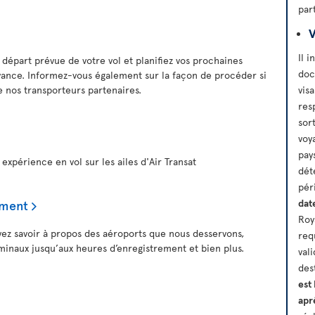
par
V
Il 
départ prévue de votre vol et planifiez vos prochaines
doc
avance. Informez-vous également sur la façon de procéder si
de nos transporteurs partenaires.
vis
res
sor
voy
pays
xpérience en vol sur les ailes d'Air Transat
dét
pér
ement
dat
Roy
ez savoir à propos des aéroports que nous desservons,
req
rminaux jusqu’aux heures d’enregistrement et bien plus.
val
des
est
apr