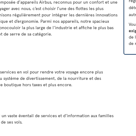
rég
omposée d’appareils Airbus, reconnus pour un confort et une
dét
oyager avec nous, c’est choisir l’une des flottes les plus
aut
sons régulièrement pour intégrer les dernières innovations
ique et d’ergonomie. Parmi nos appareils, notre spacieux
Vou
ocouloir la plus large de l'industrie et affiche le plus bas
exi
et de serre de sa catégorie.
de l
de 
e services en vol pour rendre votre voyage encore plus
du système de divertissement, de la nourriture et des
re boutique hors taxes et plus encore.
r un vaste éventail de services et d’information aux familles
de ses vols.