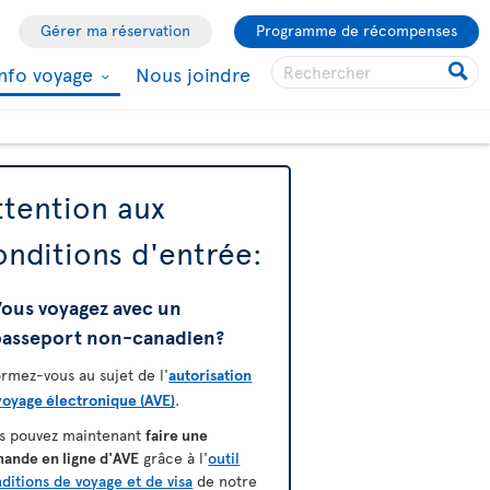
Gérer ma réservation
Programme de récompenses
Info voyage
Nous joindre
ttention aux
onditions d'entrée:
Vous voyagez avec un
passeport non-canadien?
ormez-vous au sujet de l'
autorisation
voyage électronique (AVE)
.
s pouvez maintenant
faire une
ande en ligne d'AVE
grâce à l'
outil
ditions de voyage et de visa
de notre