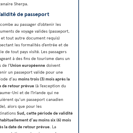
tenaire Sherpa.
alidité de passeport
incombe au passager d’obtenir les
uments de voyage valides (passeport,
a et tout autre document requis)
pectant les formalités d’entrée et de
tie de tout pays visité. Les passagers
ageant à des fins de tourisme dans un
 de l’
Union européenne
doivent
enir un passeport valide pour une
iode d’au
moins trois (3) mois après la
e de retour prévue
(à l’exception du
aume-Uni et de l’Irlande qui ne
uièrent qu’un passeport canadien
ide), alors que pour les
tinations
Sud, cette période de validité
 habituellement d’au moins six (6) mois
ès la date de retour prévue
. La