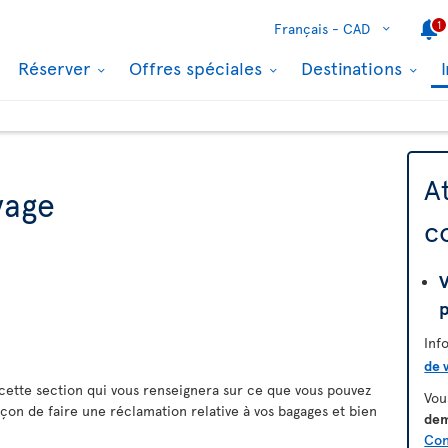
1
Français -
CAD
Réserver
Offres spéciales
Destinations
A
yage
c
Inf
de 
cette section qui vous renseignera sur ce que vous pouvez
Vou
açon de faire une réclamation relative à vos bagages et bien
dem
Con