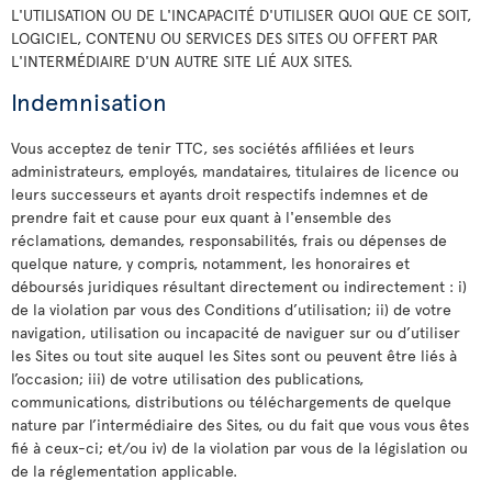
L'UTILISATION OU DE L'INCAPACITÉ D'UTILISER QUOI QUE CE SOIT,
LOGICIEL, CONTENU OU SERVICES DES SITES OU OFFERT PAR
L'INTERMÉDIAIRE D'UN AUTRE SITE LIÉ AUX SITES.
Indemnisation
Vous acceptez de tenir TTC, ses sociétés affiliées et leurs
administrateurs, employés, mandataires, titulaires de licence ou
leurs successeurs et ayants droit respectifs indemnes et de
prendre fait et cause pour eux quant à l'ensemble des
réclamations, demandes, responsabilités, frais ou dépenses de
quelque nature, y compris, notamment, les honoraires et
déboursés juridiques résultant directement ou indirectement : i)
de la violation par vous des Conditions d’utilisation; ii) de votre
navigation, utilisation ou incapacité de naviguer sur ou d’utiliser
les Sites ou tout site auquel les Sites sont ou peuvent être liés à
l’occasion; iii) de votre utilisation des publications,
communications, distributions ou téléchargements de quelque
nature par l’intermédiaire des Sites, ou du fait que vous vous êtes
fié à ceux-ci; et/ou iv) de la violation par vous de la législation ou
de la réglementation applicable.