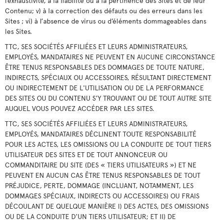
l’exhaustivité, à la fiabilité ou à la pertinence des Sites et de leur
Contenu; v) à la correction des défauts ou des erreurs dans les
Sites ; vi) à l’absence de virus ou d’éléments dommageables dans
les Sites.
TTC, SES SOCIÉTÉS AFFILIÉES ET LEURS ADMINISTRATEURS,
EMPLOYÉS, MANDATAIRES NE PEUVENT EN AUCUNE CIRCONSTANCE
ÊTRE TENUS RESPONSABLES DES DOMMAGES DE TOUTE NATURE,
INDIRECTS, SPÉCIAUX OU ACCESSOIRES, RÉSULTANT DIRECTEMENT
OU INDIRECTEMENT DE L'UTILISATION OU DE LA PERFORMANCE
DES SITES OU DU CONTENU S’Y TROUVANT OU DE TOUT AUTRE SITE
AUQUEL VOUS POUVEZ ACCÉDER PAR LES SITES.
TTC, SES SOCIÉTÉS AFFILIÉES ET LEURS ADMINISTRATEURS,
EMPLOYÉS, MANDATAIRES DÉCLINENT TOUTE RESPONSABILITÉ
POUR LES ACTES, LES OMISSIONS OU LA CONDUITE DE TOUT TIERS
UTILISATEUR DES SITES ET DE TOUT ANNONCEUR OU
COMMANDITAIRE DU SITE (DES « TIERS UTILISATEURS ») ET NE
PEUVENT EN AUCUN CAS ÊTRE TENUS RESPONSABLES DE TOUT
PRÉJUDICE, PERTE, DOMMAGE (INCLUANT, NOTAMMENT, LES
DOMMAGES SPÉCIAUX, INDIRECTS OU ACCESSOIRES) OU FRAIS
DÉCOULANT DE QUELQUE MANIÈRE I) DES ACTES, DES OMISSIONS
OU DE LA CONDUITE D'UN TIERS UTILISATEUR; ET II) DE