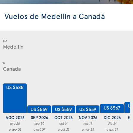
Vuelos de Medellín a Canadá
De
a
US $685
US
US $567
US $559
US $559
US $559
AGO 2026
SEP 2026
OCT 2026
NOV 2026
DIC 2026
EN
ago 26
sep 30
oct 14
nov 19
dic 24
a sep 02
a oct 07
a oct 21
a nov 25
a dic 31
a