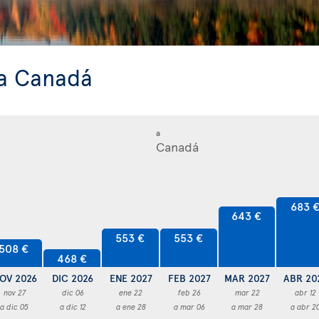
 a Canadá
a
683 
643 €
553 €
553 €
508 €
468 €
OV 2026
DIC 2026
ENE 2027
FEB 2027
MAR 2027
ABR 20
nov 27
dic 06
ene 22
feb 26
mar 22
abr 12
a dic 05
a dic 12
a ene 28
a mar 06
a mar 28
a abr 2