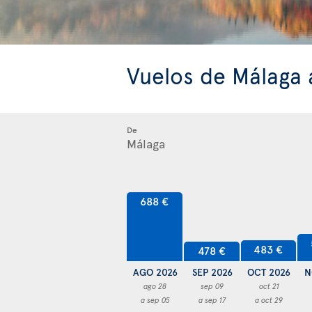
Vuelos de Málaga
De
688 €
483 €
478 €
AGO 2026
SEP 2026
OCT 2026
N
ago 28
sep 09
oct 21
a sep 05
a sep 17
a oct 29