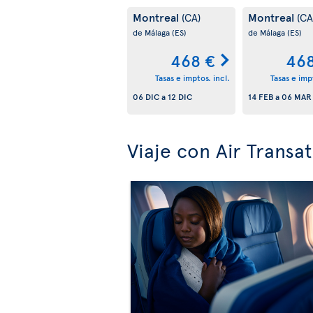
Montreal
Montreal
(CA)
(CA
de Málaga
(ES)
de Málaga
(ES)
468 €
468
Tasas e imptos. incl.
Tasas e impt
06 DIC
a
12 DIC
14 FEB
a
06 MAR
Viaje con Air Transat