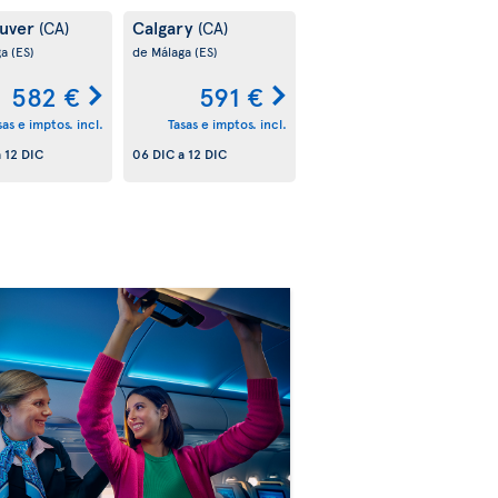
uver
Calgary
(CA)
(CA)
ga
(ES)
de Málaga
(ES)
582 €
591 €
sas e imptos. incl.
Tasas e imptos. incl.
a
12 DIC
06 DIC
a
12 DIC