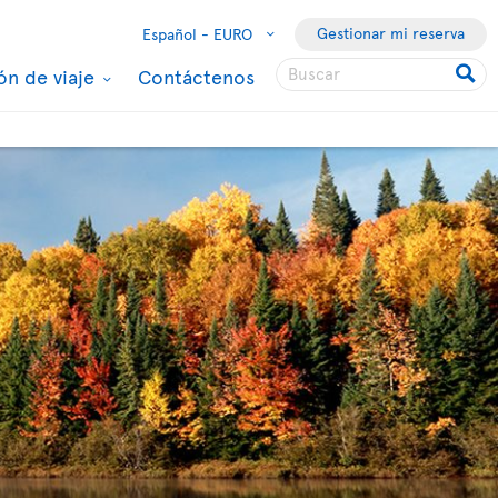
Gestionar mi reserva
Español -
EURO
ón de viaje
Contáctenos