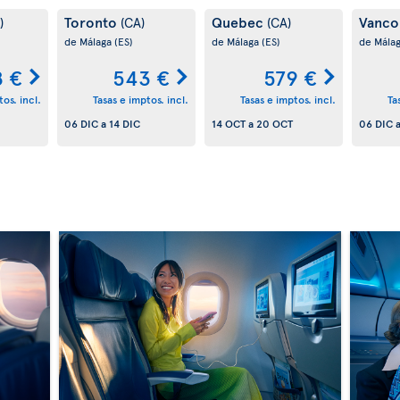
Toronto
Quebec
Vanco
)
(CA)
(CA)
de Málaga
(ES)
de Málaga
(ES)
de Mála
 €
543 €
579 €
os. incl.
Tasas e imptos. incl.
Tasas e imptos. incl.
Ta
06 DIC
a
14 DIC
14 OCT
a
20 OCT
06 DIC