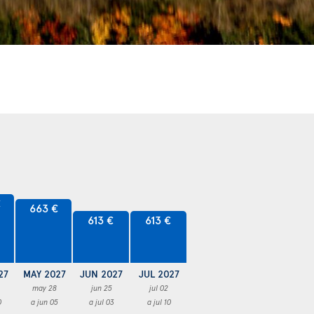
€
663 €
613 €
613 €
27
MAY 2027
JUN 2027
JUL 2027
may 28
jun 25
jul 02
0
a jun 05
a jul 03
a jul 10