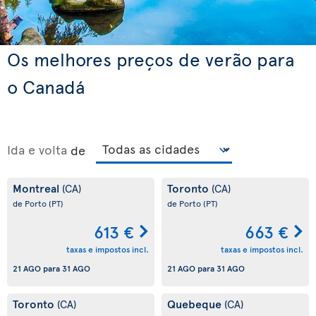
Os melhores preços de verão para
o Canadá
Ida e volta
de
Montreal
Toronto
(CA)
(CA)
de Porto
(PT)
de Porto
(PT)
613 €
663 €
taxas e impostos incl.
taxas e impostos incl.
21 AGO
para
31 AGO
21 AGO
para
31 AGO
Toronto
Quebeque
(CA)
(CA)