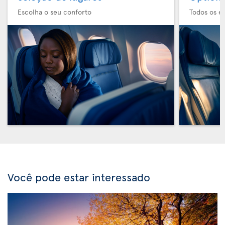
Escolha o seu conforto
Todos os e
Você pode estar interessado