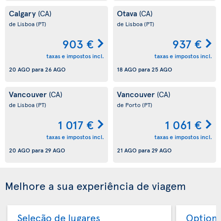
Calgary
Otava
(CA)
(CA)
de Lisboa
(PT)
de Lisboa
(PT)
903 €
937 €
taxas e impostos incl.
taxas e impostos incl.
20 AGO
para
26 AGO
18 AGO
para
25 AGO
Vancouver
Vancouver
(CA)
(CA)
de Lisboa
(PT)
de Porto
(PT)
1 017 €
1 061 €
taxas e impostos incl.
taxas e impostos incl.
20 AGO
para
29 AGO
21 AGO
para
29 AGO
Melhore a sua experiência de viagem
Seleção de lugares
Option 