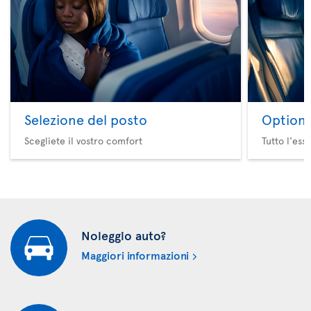
Selezione del posto
Option 
Scegliete il vostro comfort
Tutto l'ess
Noleggio auto?
Maggiori informazioni