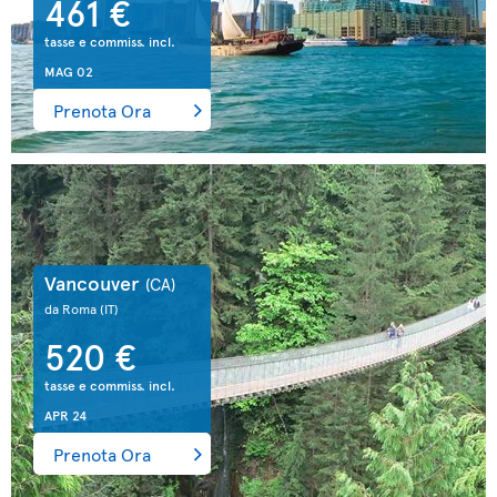
461 €
tasse e commiss. incl.
MAG 02
Prenota Ora
Vancouver
(CA)
da Roma
(IT)
520 €
tasse e commiss. incl.
APR 24
Prenota Ora