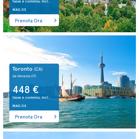
tasse e commiss. incl.
MAG 03
Prenota Ora
Toronto
(CA)
da Venezia
(IT)
448 €
tasse e commiss. incl.
MAG 04
Prenota Ora