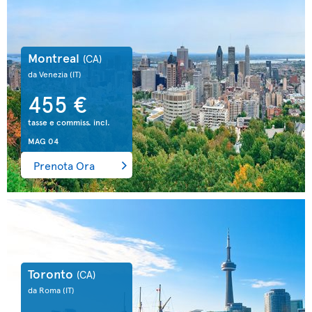
Montreal
(CA)
da Venezia
(IT)
455 €
tasse e commiss. incl.
MAG 04
Prenota Ora
Toronto
(CA)
da Roma
(IT)