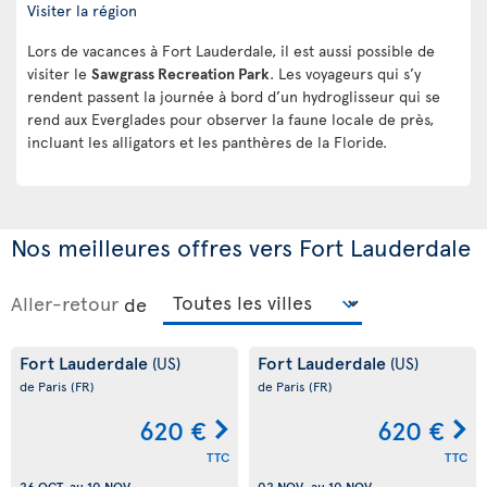
Visiter la région
Lors de vacances à Fort Lauderdale, il est aussi possible de
visiter le
Sawgrass Recreation Park
. Les voyageurs qui s’y
rendent passent la journée à bord d’un hydroglisseur qui se
rend aux Everglades pour observer la faune locale de près,
incluant les alligators et les panthères de la Floride.
Nos meilleures offres vers Fort Lauderdale
Aller-retour
de
Fort Lauderdale
Fort Lauderdale
(US)
(US)
de Paris
(FR)
de Paris
(FR)
620 €
620 €
TTC
TTC
26 OCT.
au
10 NOV.
02 NOV.
au
10 NOV.