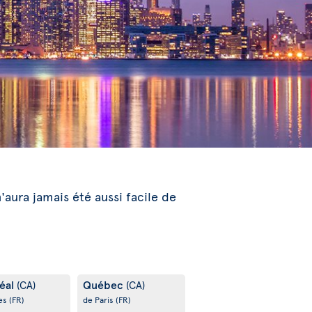
n'aura jamais été aussi facile de
éal
Québec
(CA)
(CA)
es
(FR)
de Paris
(FR)