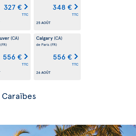
327 €
348 €
TTC
TTC
25 AOÛT
uver
Calgary
(CA)
(CA)
s
(FR)
de Paris
(FR)
556 €
556 €
TTC
TTC
T
26 AOÛT
s Caraïbes