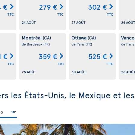
4 €
279 €
302 €
TTC
TTC
TTC
24 AOÛT
27 AOÛT
24 AOÛT
Montréal
Ottawa
Vanco
(CA)
(CA)
de Bordeaux
(FR)
de Paris
(FR)
de Pari
1 €
359 €
525 €
TTC
TTC
TTC
25 AOÛT
30 AOÛT
26 AOÛ
ers les États-Unis, le Mexique et le