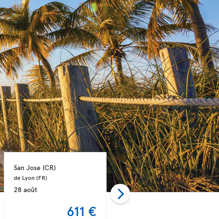
San Jose 
(CR)
San Jose 
(CR)
de Lyon 
(FR)
de Nantes 
(FR)
28 août
06 nov.
611 €
612 €