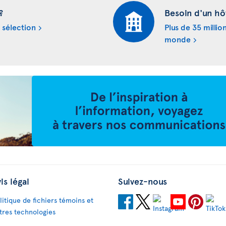
?
Besoin d'un hô
 sélection
Plus de 35 millio
monde
is légal
Suivez-nous
litique de fichiers témoins et
tres technologies