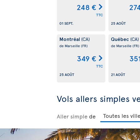
248 €
27
TTC
01 SEPT.
25 AOÛT
Montréal
Québec
(CA)
(CA)
de Marseille
(FR)
de Marseille
(FR)
349 €
35
TTC
25 AOÛT
21 AOÛT
Vols allers simples v
Aller simple
de