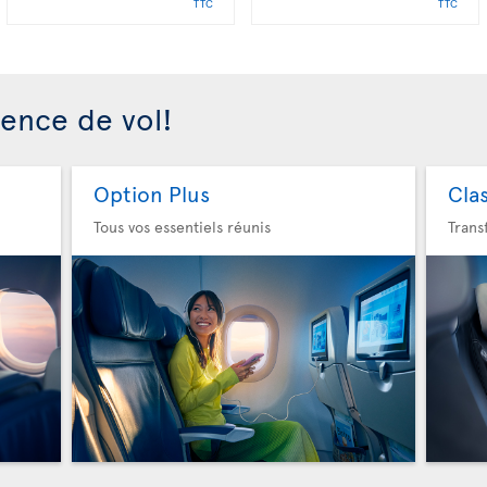
TTC
TTC
ience de vol!
Option Plus
Cla
Tous vos essentiels réunis
Trans