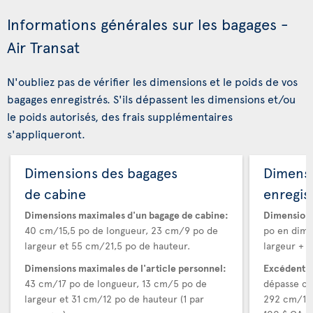
Informations générales sur les bagages -
Air Transat
N'oubliez pas de vérifier les dimensions et le poids de vos
bagages enregistrés. S'ils dépassent les dimensions et/ou
le poids autorisés, des frais supplémentaires
s'appliqueront.
Dimensions des bagages
Dimens
de cabine
enregis
Dimensions maximales d'un bagage de cabine:
Dimensions
40 cm/15,5 po de longueur, 23 cm/9 po de
po en dime
largeur et 55 cm/21,5 po de hauteur.
largeur + h
Dimensions maximales de l'article personnel:
Excédent d
43 cm/17 po de longueur, 13 cm/5 po de
dépasse ce
largeur et 31 cm/12 po de hauteur (1 par
292 cm/115