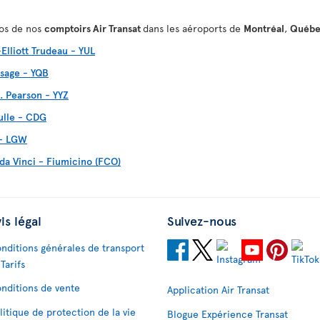
pos de nos
comptoirs Air Transat
dans les aéroports de
Montréal
,
Québ
Elliott Trudeau - YUL
sage - YQB
. Pearson - YYZ
ulle - CDG
 - LGW
da Vinci - Fiumicino (FCO)
is légal
Suivez-nous
nditions générales de transport
 Tarifs
nditions de vente
Application Air Transat
litique de protection de la vie
Blogue Expérience Transat