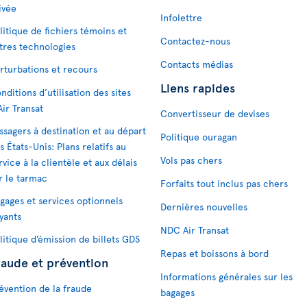
ivée
Infolettre
litique de fichiers témoins et
Contactez-nous
tres technologies
Contacts médias
rturbations et recours
Liens rapides
nditions d’utilisation des sites
Air Transat
Convertisseur de devises
ssagers à destination et au départ
Politique ouragan
s États-Unis: Plans relatifs au
Vols pas chers
rvice à la clientèle et aux délais
r le tarmac
Forfaits tout inclus pas chers
gages et services optionnels
Dernières nouvelles
yants
NDC Air Transat
litique d’émission de billets GDS
Repas et boissons à bord
raude et prévention
Informations générales sur les
évention de la fraude
bagages