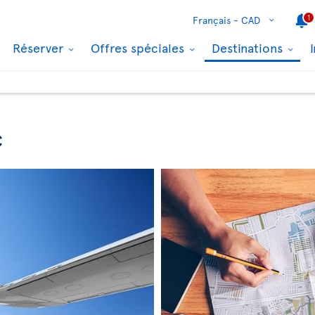
1
Français -
CAD
Réserver
Offres spéciales
Destinations
c