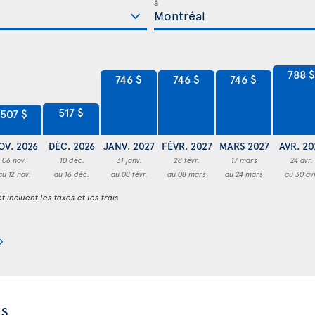
à
788 $
746 $
746 $
746 $
517 $
507 $
OV. 2026
DÉC. 2026
JANV. 2027
FÉVR. 2027
MARS 2027
AVR. 20
06 nov.
10 déc.
31 janv.
28 févr.
17 mars
24 avr.
au 12 nov.
au 16 déc.
au 08 févr.
au 08 mars
au 24 mars
au 30 av
t incluent les taxes et les frais
es