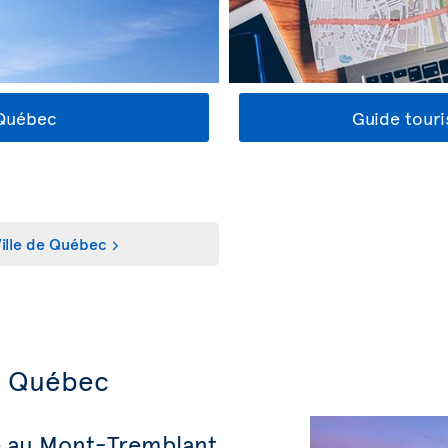
 Québec
Guide tour
ille de Québec
u Québec
e au Mont-Tremblant