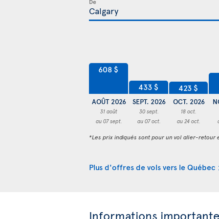
De
608 $
433 $
423 $
AOÛT 2026
SEPT. 2026
OCT. 2026
N
31 août
30 sept.
18 oct.
au 07 sept.
au 07 oct.
au 24 oct.
*Les prix indiqués sont pour un vol aller-retour e
Plus d'offres de vols vers le Québec
Informations important