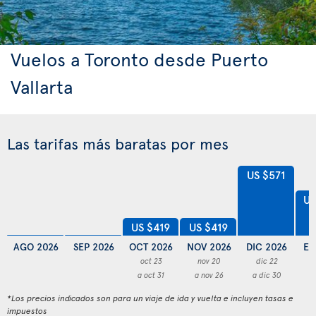
Vuelos a Toronto desde Puerto
Vallarta
Las tarifas más baratas por mes
US $571
US
US $419
US $419
AGO 2026
SEP 2026
OCT 2026
NOV 2026
DIC 2026
EN
oct 23
nov 20
dic 22
a oct 31
a nov 26
a dic 30
a
*Los precios indicados son para un viaje de ida y vuelta e incluyen tasas e
impuestos