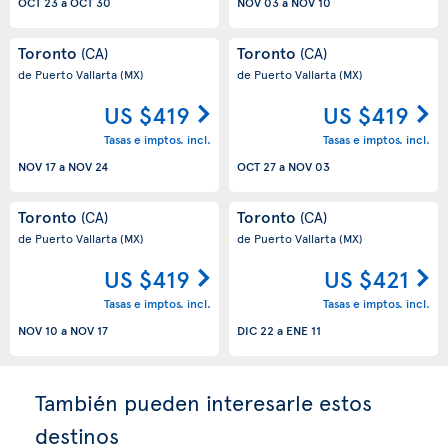
OCT 23
a
OCT 30
NOV 03
a
NOV 10
Toronto
Toronto
(CA)
(CA)
de Puerto Vallarta
(MX)
de Puerto Vallarta
(MX)
US $419
US $419
Tasas e imptos. incl.
Tasas e imptos. incl.
NOV 17
a
NOV 24
OCT 27
a
NOV 03
Toronto
Toronto
(CA)
(CA)
de Puerto Vallarta
(MX)
de Puerto Vallarta
(MX)
US $419
US $421
Tasas e imptos. incl.
Tasas e imptos. incl.
NOV 10
a
NOV 17
DIC 22
a
ENE 11
También pueden interesarle estos
destinos