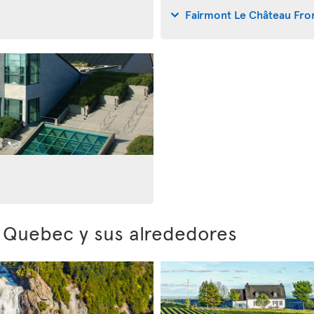
Fairmont Le Château Fro
e Quebec y sus alrededores