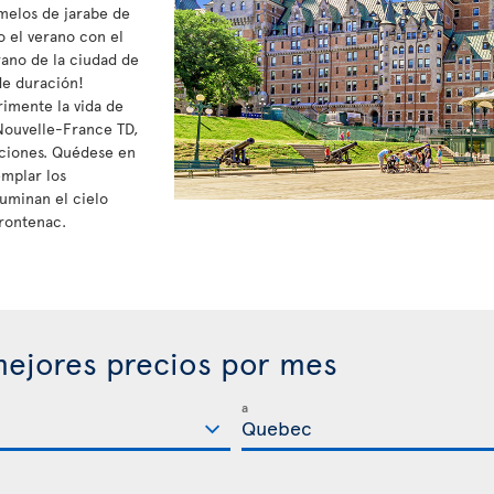
melos de jarabe de
o el verano con el
rano de la ciudad de
de duración!
rimente la vida de
a Nouvelle-France TD,
aciones. Quédese en
mplar los
luminan el cielo
rontenac.
ejores precios por mes
a