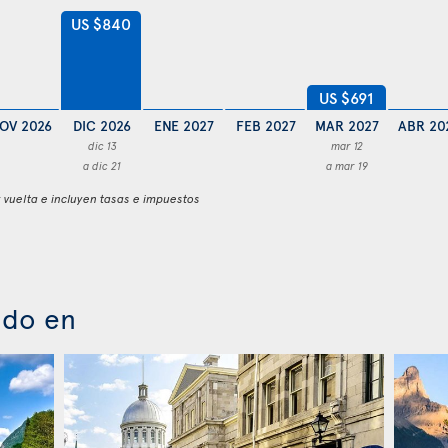
US $840
US $691
OV 2026
DIC 2026
ENE 2027
FEB 2027
MAR 2027
ABR 20
dic 13
mar 12
a dic 21
a mar 19
y vuelta e incluyen tasas e impuestos
ado en