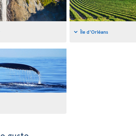
y
Île d'Orléans
e guste