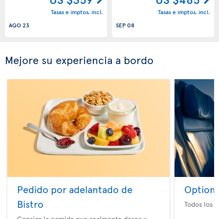
Tasas e imptos. incl.
Tasas e imptos. incl.
AGO 23
SEP 08
Mejore su experiencia a bordo
Pedido por adelantado de
Option 
Bistro
Todos los e
Consiga la comida que realmente desea y