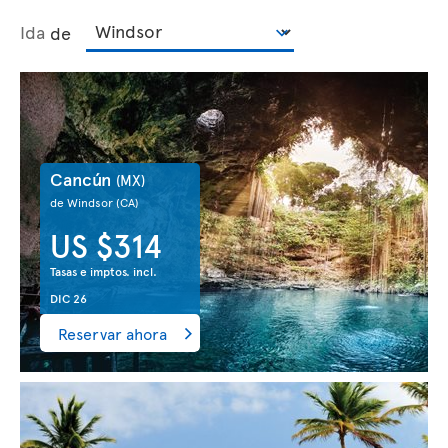
Ida
de
Cancún
(MX)
de Windsor
(CA)
US $314
Tasas e imptos. incl.
DIC 26
Reservar ahora