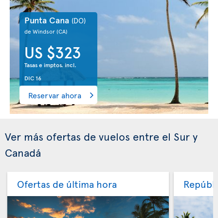
Punta Cana
(DO)
de Windsor
(CA)
US $323
Tasas e imptos. incl.
DIC 16
Reservar ahora
Ver más ofertas de vuelos entre el Sur y
Canadá
Ofertas de última hora
Repúbli