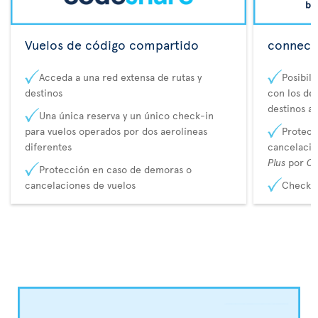
Vuelos de código compartido
connecta
Acceda a una red extensa de rutas y
Posibil
destinos
con los de 
destinos a
Una única reserva y un único check-in
para vuelos operados por dos aerolíneas
Protecc
diferentes
cancelaci
Plus
por
Co
Protección en caso de demoras o
cancelaciones de vuelos
Check-i