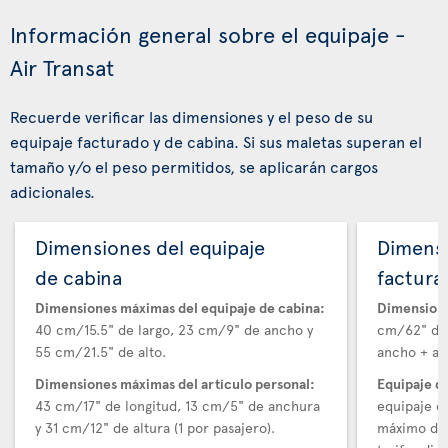
Información general sobre el equipaje -
Air Transat
Recuerde verificar las dimensiones y el peso de su
equipaje facturado y de cabina. Si sus maletas superan el
tamaño y/o el peso permitidos, se aplicarán cargos
adicionales.
Dimensiones del equipaje
Dimensi
de cabina
factura
Dimensiones máximas del equipaje de cabina:
Dimensione
40 cm/15.5" de largo, 23 cm/9" de ancho y
cm/62" de 
55 cm/21.5" de alto.
ancho + alt
Dimensiones máximas del artículo personal:
Equipaje d
43 cm/17" de longitud, 13 cm/5" de anchura
equipaje e
y 31 cm/12" de altura (1 por pasajero).
máximo de 