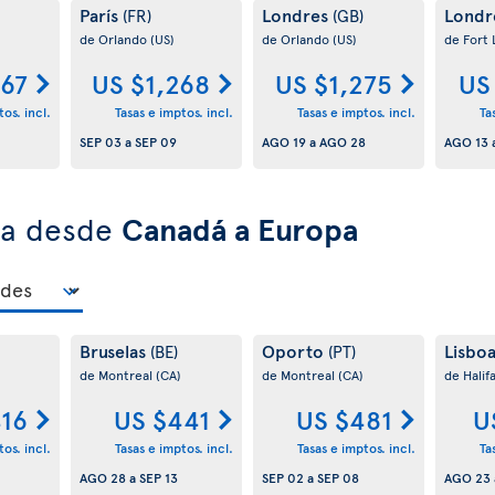
París
Londres
Londr
(FR)
(GB)
de Orlando
(US)
de Orlando
(US)
de Fort
267
US $1,268
US $1,275
US
os. incl.
Tasas e imptos. incl.
Tasas e imptos. incl.
Ta
SEP 03
a
SEP 09
AGO 19
a
AGO 28
AGO 13
ra desde
Canadá a Europa
Bruselas
Oporto
Lisbo
(BE)
(PT)
de Montreal
(CA)
de Montreal
(CA)
de Halif
416
US $441
US $481
U
os. incl.
Tasas e imptos. incl.
Tasas e imptos. incl.
Ta
AGO 28
a
SEP 13
SEP 02
a
SEP 08
AGO 23