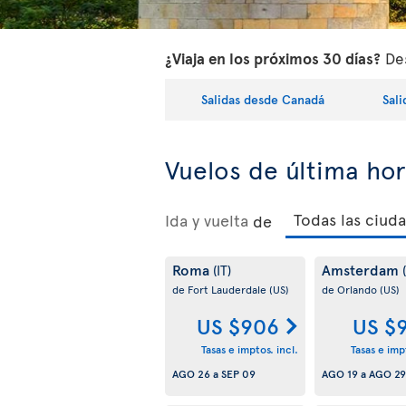
¿Viaja en los próximos 30 días?
Des
Salidas desde Canadá
Sal
Vuelos de última ho
Ida y vuelta
de
Roma
Amsterdam
(IT)
de Fort Lauderdale
(US)
de Orlando
(US)
US $906
US $
Tasas e imptos. incl.
Tasas e impt
AGO 26
a
SEP 09
AGO 19
a
AGO 29