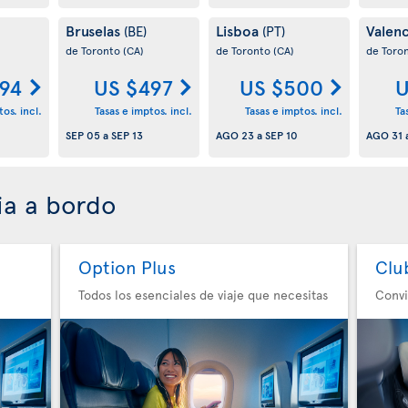
Bruselas
Lisboa
Valen
(BE)
(PT)
de Toronto
(CA)
de Toronto
(CA)
de Toro
94
US $497
US $500
U
os. incl.
Tasas e imptos. incl.
Tasas e imptos. incl.
Ta
SEP 05
a
SEP 13
AGO 23
a
SEP 10
AGO 31
ia a bordo
Option Plus
Clu
Todos los esenciales de viaje que necesitas
Convi