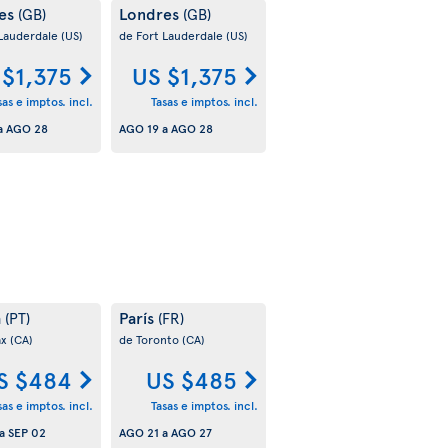
es
Londres
(GB)
(GB)
 Lauderdale
(US)
de Fort Lauderdale
(US)
 $1,375
US $1,375
sas e imptos. incl.
Tasas e imptos. incl.
a
AGO 28
AGO 19
a
AGO 28
a
París
(PT)
(FR)
ax
(CA)
de Toronto
(CA)
S $484
US $485
sas e imptos. incl.
Tasas e imptos. incl.
a
SEP 02
AGO 21
a
AGO 27