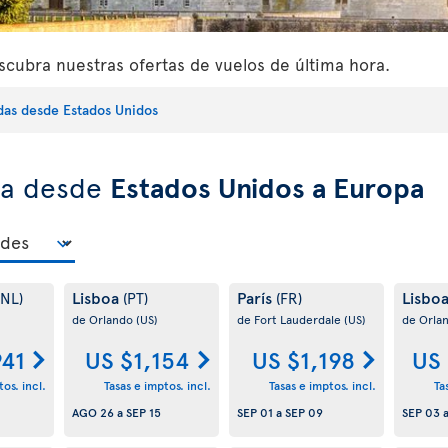
cubra nuestras ofertas de vuelos de última hora.
idas desde Estados Unidos
ra desde
Estados Unidos a Europa
Lisboa
París
Lisbo
(NL)
(PT)
(FR)
de Orlando
(US)
de Fort Lauderdale
(US)
de Orla
941
US $1,154
US $1,198
US 
os. incl.
Tasas e imptos. incl.
Tasas e imptos. incl.
Ta
AGO 26
a
SEP 15
SEP 01
a
SEP 09
SEP 03