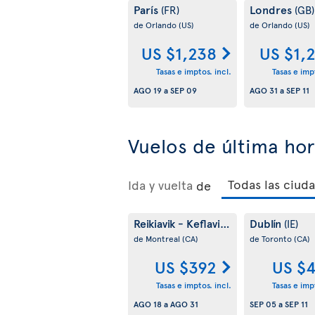
París
Londres
(FR)
(GB)
de Orlando
(US)
de Orlando
(US)
US $1,238
US $1,
Tasas e imptos. incl.
Tasas e impt
AGO 19
a
SEP 09
AGO 31
a
SEP 11
Vuelos de última ho
Ida y vuelta
de
Reikiavik - Keflavik
Dublín
(IS)
(IE)
de Montreal
(CA)
de Toronto
(CA)
US $392
US $
Tasas e imptos. incl.
Tasas e impt
AGO 18
a
AGO 31
SEP 05
a
SEP 11