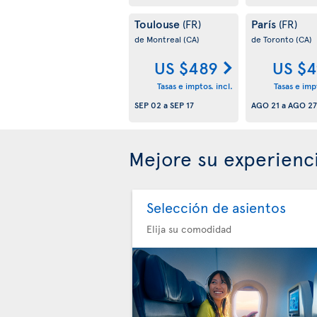
Toulouse
París
(FR)
(FR)
de Montreal
(CA)
de Toronto
(CA)
US $489
US $4
Tasas e imptos. incl.
Tasas e impt
SEP 02
a
SEP 17
AGO 21
a
AGO 27
Mejore su experienc
Selección de asientos
Elija su comodidad