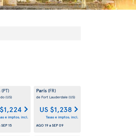
a
París
(PT)
(FR)
ndo
(US)
de Fort Lauderdale
(US)
$1,224
US $1,238
sas e imptos. incl.
Tasas e imptos. incl.
a
SEP 15
AGO 19
a
SEP 09