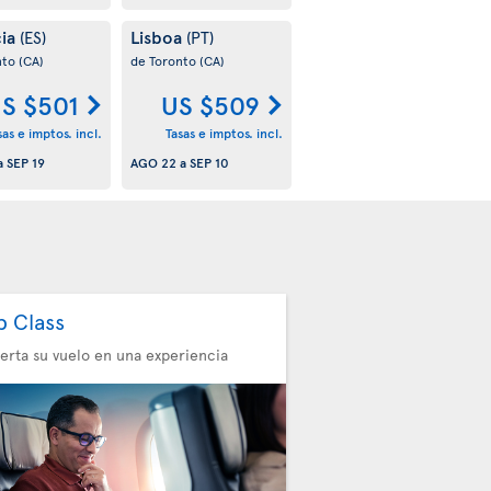
cia
Lisboa
(ES)
(PT)
nto
(CA)
de Toronto
(CA)
S $501
US $509
sas e imptos. incl.
Tasas e imptos. incl.
a
SEP 19
AGO 22
a
SEP 10
b Class
erta su vuelo en una experiencia