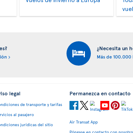
a
vue
es?
¿Necesita un h
ión
Más de 100.000 
iso legal
Permanezca en contacto
ndiciones de transporte y tarifas
rvicios al pasajero
Air Transat App
ndiciones jurídicas del sitio
Póngase en contacto con nosotro