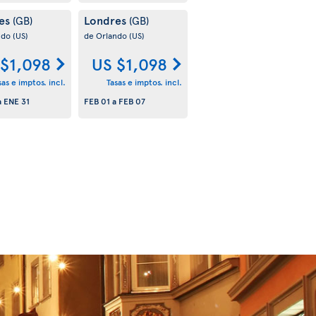
es
Londres
(GB)
(GB)
ndo
(US)
de Orlando
(US)
 $1,098
US $1,098
sas e imptos. incl.
Tasas e imptos. incl.
a
ENE 31
FEB 01
a
FEB 07