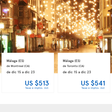
Málaga 
(ES)
Málaga 
(ES)
de Montreal 
(CA)
de Toronto 
(CA)
de
dic 15
a
dic 23
de
dic 15
a
dic 23
US $513
US $541
Tasas e imptos. incl.
Tasas e imptos. incl.