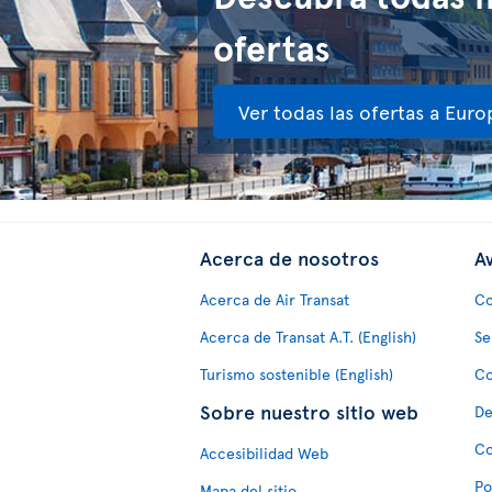
ofertas
Ver todas las ofertas a Euro
Acerca de nosotros
Av
Acerca de Air Transat
Co
Acerca de Transat A.T. (English)
Se
Turismo sostenible (English)
Co
Sobre nuestro sitio web
De
Co
Accesibilidad Web
Po
Mapa del sitio