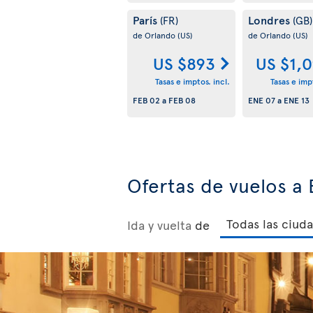
París
Londres
(FR)
(GB)
de Orlando
(US)
de Orlando
(US)
US $893
US $1,
Tasas e imptos. incl.
Tasas e impt
FEB 02
a
FEB 08
ENE 07
a
ENE 13
Ofertas de vuelos a
Ida y vuelta
de