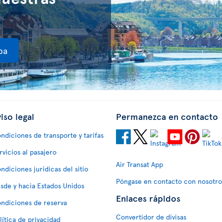
pa
iso legal
Permanezca en contacto
ndiciones de transporte y tarifas
rvicios al pasajero
Air Transat App
ndiciones jurídicas del sitio
Póngase en contacto con nosotro
sde y hacia Estados Unidos
Enlaces rápidos
ndiciones de reserva
Convertidor de divisas
lítica de privacidad