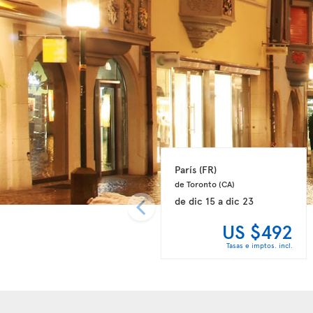
París 
(FR)
de Toronto 
(CA)
de
dic 15
a
dic 23
US $492
Tasas e imptos. incl.