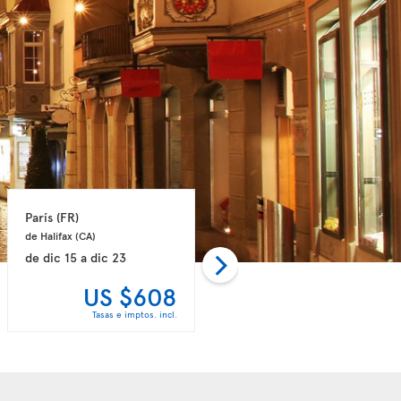
París 
(FR)
Oporto 
(PT)
de Halifax 
(CA)
de Toronto 
(CA)
de
dic 15
a
dic 23
de
dic 16
a
dic 24
US $608
US $768
Tasas e imptos. incl.
Tasas e imptos. incl.