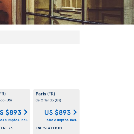
París
FR)
(FR)
ndo
(US)
de Orlando
(US)
S $893
US $893
sas e imptos. incl.
Tasas e imptos. incl.
a
ENE 25
ENE 26
a
FEB 01