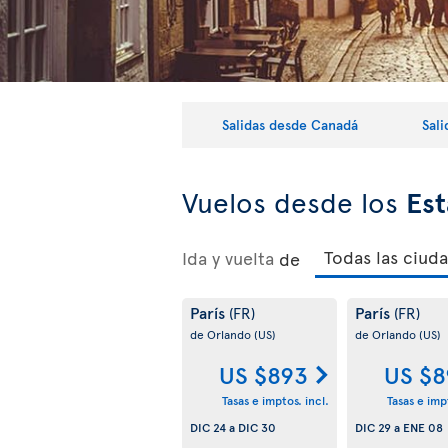
Salidas desde Canadá
Sal
Vuelos desde los
Est
Ida y vuelta
de
París
París
(FR)
(FR)
de Orlando
(US)
de Orlando
(US)
US $893
US $8
Tasas e imptos. incl.
Tasas e impt
DIC 24
a
DIC 30
DIC 29
a
ENE 08