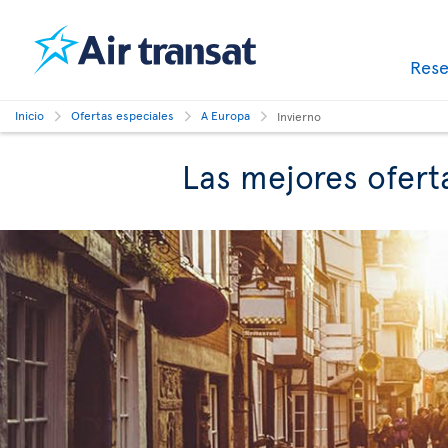
Res
Inicio
Ofertas especiales
A Europa
Invierno
Las mejores ofert