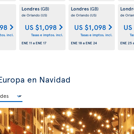
Londres
Londres
Londr
(GB)
(GB)
de Orlando
(US)
de Orlando
(US)
de Orla
098
US $1,098
US $1,098
US
os. incl.
Tasas e imptos. incl.
Tasas e imptos. incl.
Ta
ENE 11
a
ENE 17
ENE 18
a
ENE 24
ENE 25
 Europa en Navidad