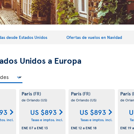
idas desde Estados Unidos
Ofertas de vuelos en Navidad
ados Unidos a Europa
París
París
París
(FR)
(FR)
(
de Orlando
(US)
de Orlando
(US)
de Orla
93
US $893
US $893
U
os. incl.
Tasas e imptos. incl.
Tasas e imptos. incl.
Ta
ENE 07
a
ENE 13
ENE 12
a
ENE 18
ENE 19