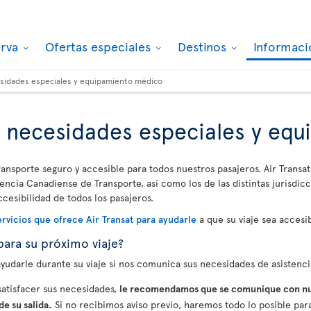
erva
Ofertas especiales
Destinos
Informaci
esidades especiales y equipamiento médico
, necesidades especiales y eq
ransporte seguro y accesible para todos nuestros pasajeros. Air Transat
encia Canadiense de Transporte, así como los de las distintas jurisdicc
ccesibilidad de todos los pasajeros.
ervicios que ofrece Air Transat para ayudarle
a que su viaje sea accesib
para su próximo viaje?
udarle durante su viaje si nos comunica sus necesidades de asistencia
atisfacer sus necesidades,
le recomendamos que se comunique con nu
e su salida.
Si no recibimos aviso previo, haremos todo lo posible para