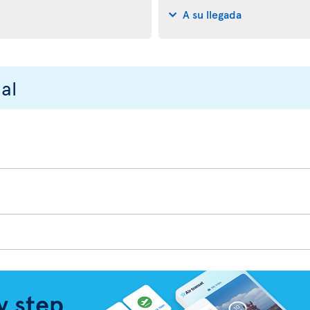
A su llegada
al