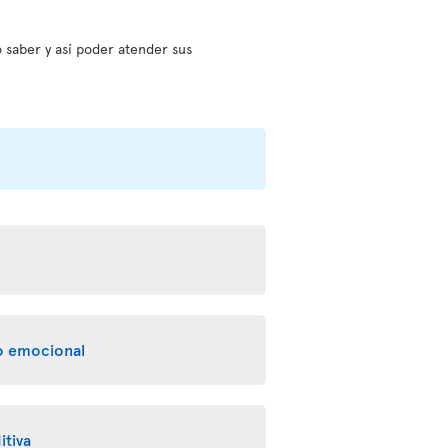
 saber y así poder atender sus
yo emocional
itiva