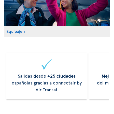
Equipaje
Salidas desde
+25 ciudades
Mejor
españolas gracias a connectair by
del mun
Air Transat