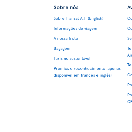
Sobre nós
Av
Sobre Transat A.T. (English)
Co
Informações de viagem
Co
A nossa frota
Se
Bagagem
Te
Ai
Turismo sustentável
Te
Prémios e reconhecimento (apenas
Co
disponível em francês e inglês)
Po
Po
C