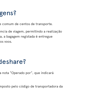
gens?
de comum de centos de transporte.
iência de viagem, permitindo a realização
a, a bagagem registada é entregue
os voos.
deshare?
a nota "Operado por", que indicará
mposto pelo código de transportadora da