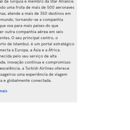
al da Turquia e membro da Star Alliance.
do uma frota de mais de 500 aeronaves
as, atende a mais de 350 destinos em
 mundo, tornando-se a companhia
que voa para mais países do que
er outra companhia aérea em seis
entes. O seu principal centro, o
rto de Istambul, é um portal estratégico
necta a Europa, a Ásia e a África.
ecida pelo seu serviço de alta
ade, inovação contínua e compromisso
excelência, a Turkish Airlines oferece
ssageiros uma experiência de viagem
da e globalmente conectada.
mais