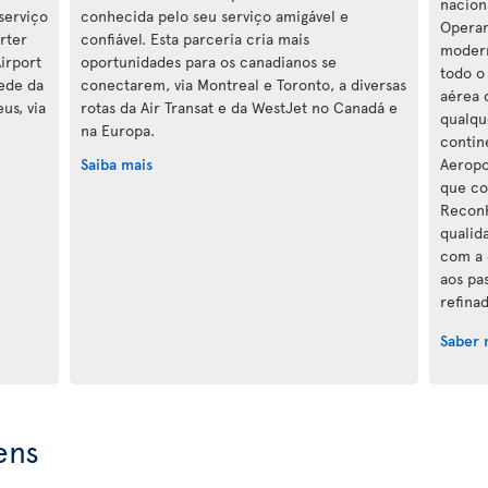
nacion
serviço
conhecida pelo seu serviço amigável e
Operan
orter
confiável. Esta parceria cria mais
modern
irport
oportunidades para os canadianos se
todo o
rede da
conectarem, via Montreal e Toronto, a diversas
aérea 
us, via
rotas da Air Transat e da WestJet no Canadá e
qualqu
na Europa.
contin
Saiba mais
Aeropo
que co
Reconh
qualid
com a 
aos pa
refina
Saber 
ens