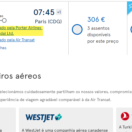
iros aéreos
selecionámos cuidadosamente partilham os nossos valores, compromiss
xperiência de viagem agradável comparável à da Air Transat.
A Turk
a
A WestJet é uma companhia aérea canadense