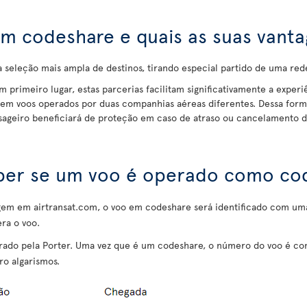
m codeshare e quais as suas vanta
eleção mais ampla de destinos, tirando especial partido de uma re
Em primeiro lugar, estas parcerias facilitam significativamente a exper
em voos operados por duas companhias aéreas diferentes. Dessa form
sageiro beneficiará de proteção em caso de atraso ou cancelamento d
er se um voo é operado como co
iagem em airtransat.com, o voo em codeshare será identificado com um
ra o voo.
ado pela Porter. Uma vez que é um codeshare, o número do voo é co
ro algarismos.