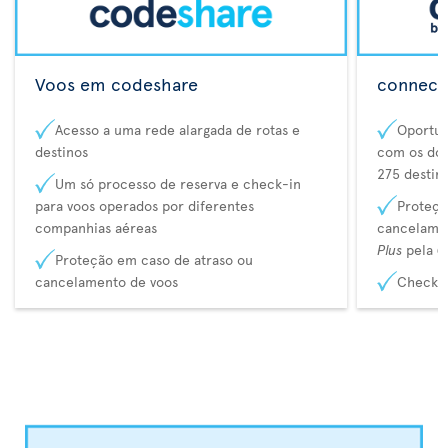
Voos em codeshare
connecta
Acesso a uma rede alargada de rotas e
Oportun
destinos
com os dos
275 destin
Um só processo de reserva e check-in
para voos operados por diferentes
Proteçã
companhias aéreas
cancelame
Plus
pela
C
Proteção em caso de atraso ou
cancelamento de voos
Check-i