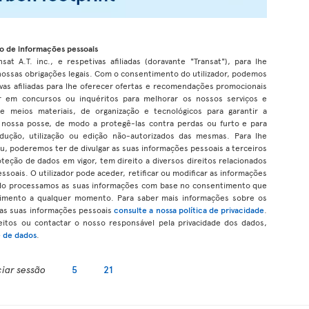
o de informações pessoais
at A.T. inc., e respetivas afiliadas (doravante "Transat"), para lhe
 nossas obrigações legais. Com o consentimento do utilizador, podemos
tivas afiliadas para lhe oferecer ofertas e recomendações promocionais
par em concursos ou inquéritos para melhorar os nossos serviços e
meios materiais, de organização e tecnológicos para garantir a
a nossa posse, de modo a protegê-las contra perdas ou furto e para
odução, utilização ou edição não-autorizados das mesmas. Para lhe
u, poderemos ter de divulgar as suas informações pessoais a terceiros
teção de dados em vigor, tem direito a diversos direitos relacionados
oais. O utilizador pode aceder, retificar ou modificar as informações
ndo processamos as suas informações com base no consentimento que
timento a qualquer momento. Para saber mais informações sobre os
das suas informações pessoais
consulte a nossa política de privacidade
.
itos ou contactar o nosso responsável pela privacidade dos dados,
e de dados
.
ciar sessão
5
21