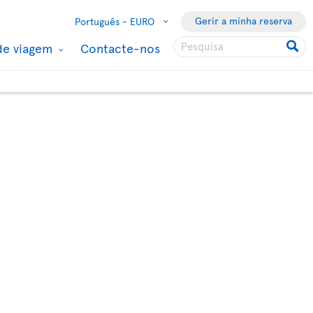
Gerir a minha reserva
Português -
EURO
de viagem
Contacte-nos