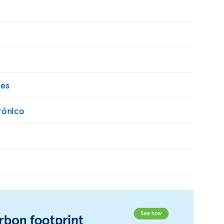
tes
rónico