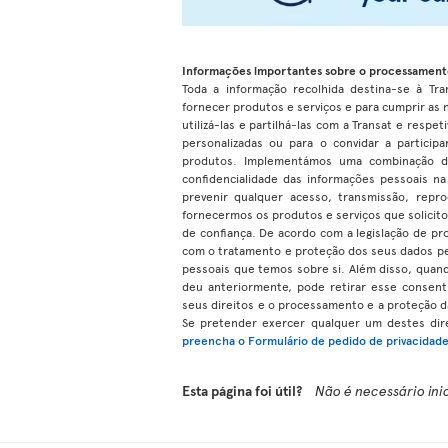
Informações importantes sobre o processament
Toda a informação recolhida destina-se à Trans
fornecer produtos e serviços e para cumprir as
utilizá-las e partilhá-las com a Transat e respe
personalizadas ou para o convidar a partici
produtos. Implementámos uma combinação de 
confidencialidade das informações pessoais n
prevenir qualquer acesso, transmissão, repr
fornecermos os produtos e serviços que solicito
de confiança. De acordo com a legislação de pro
com o tratamento e proteção dos seus dados pess
pessoais que temos sobre si. Além disso, qua
deu anteriormente, pode retirar esse consen
seus direitos e o processamento e a proteção 
Se pretender exercer qualquer um destes dire
preencha o Formulário de pedido de privacidad
Esta página foi útil?
Não é necessário ini