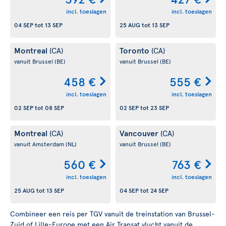
incl. toeslagen
incl. toeslagen
04 SEP
tot
13 SEP
25 AUG
tot
13 SEP
Montreal
Toronto
(CA)
(CA)
vanuit Brussel
(BE)
vanuit Brussel
(BE)
458 €
555 €
incl. toeslagen
incl. toeslagen
02 SEP
tot
08 SEP
02 SEP
tot
23 SEP
Montreal
Vancouver
(CA)
(CA)
vanuit Amsterdam
(NL)
vanuit Brussel
(BE)
560 €
763 €
incl. toeslagen
incl. toeslagen
25 AUG
tot
13 SEP
04 SEP
tot
24 SEP
Combineer een reis per TGV vanuit de treinstation van Brussel-
Zuid of Lille-Europe met een Air Transat vlucht vanuit de