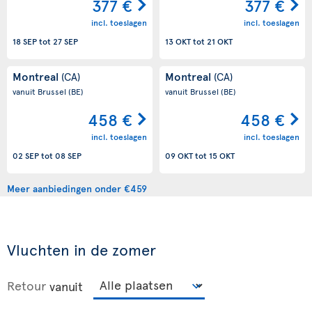
377 €
377 €
incl. toeslagen
incl. toeslagen
18 SEP
tot
27 SEP
13 OKT
tot
21 OKT
Montreal
Montreal
(CA)
(CA)
vanuit Brussel
(BE)
vanuit Brussel
(BE)
458 €
458 €
incl. toeslagen
incl. toeslagen
02 SEP
tot
08 SEP
09 OKT
tot
15 OKT
Meer aanbiedingen onder €459
Vluchten in de zomer
Retour
vanuit