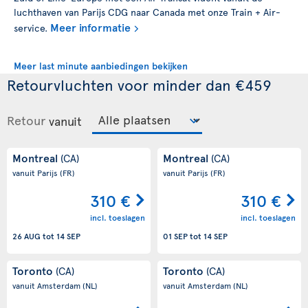
luchthaven van Parijs CDG naar Canada met onze Train + Air-
Meer informatie
service.
Meer last minute aanbiedingen bekijken
Retourvluchten voor minder dan €459
Retour
vanuit
Montreal
Montreal
(CA)
(CA)
vanuit Parijs
(FR)
vanuit Parijs
(FR)
310 €
310 €
incl. toeslagen
incl. toeslagen
26 AUG
tot
14 SEP
01 SEP
tot
14 SEP
Toronto
Toronto
(CA)
(CA)
vanuit Amsterdam
(NL)
vanuit Amsterdam
(NL)