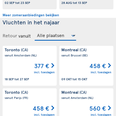
02 SEP
tot
23 SEP
28 AUG
tot
13 SEP
Meer zomeraanbiedingen bekijken
Vluchten in het najaar
Retour
vanuit
Toronto
Montreal
(CA)
(CA)
vanuit Amsterdam
(NL)
vanuit Brussel
(BE)
377 €
458 €
incl. toeslagen
incl. toeslagen
18 SEP
tot
27 SEP
09 OKT
tot
15 OKT
Toronto
Montreal
(CA)
(CA)
vanuit Parijs
(FR)
vanuit Amsterdam
(NL)
458 €
560 €
incl. toeslagen
incl. toeslagen