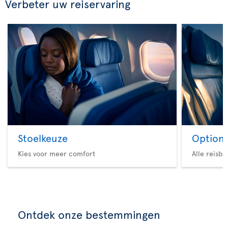
Verbeter uw reiservaring
Stoelkeuze
Option 
Kies voor meer comfort
Alle reisb
Ontdek onze bestemmingen