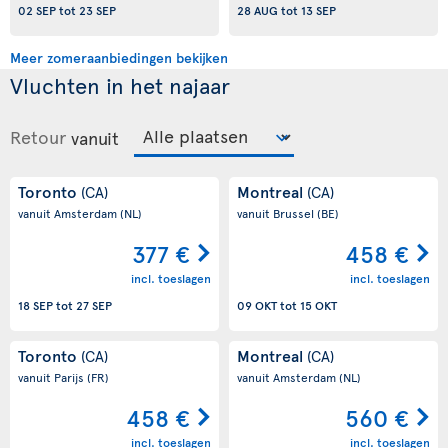
02 SEP
tot
23 SEP
28 AUG
tot
13 SEP
Meer zomeraanbiedingen bekijken
Vluchten in het najaar
Retour
vanuit
Toronto
Montreal
(CA)
(CA)
vanuit Amsterdam
(NL)
vanuit Brussel
(BE)
377 €
458 €
incl. toeslagen
incl. toeslagen
18 SEP
tot
27 SEP
09 OKT
tot
15 OKT
Toronto
Montreal
(CA)
(CA)
vanuit Parijs
(FR)
vanuit Amsterdam
(NL)
458 €
560 €
incl. toeslagen
incl. toeslagen