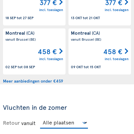
377 €
377 €
incl. toeslagen
incl. toeslagen
18 SEP
tot
27 SEP
13 OKT
tot
21 OKT
Montreal
Montreal
(CA)
(CA)
vanuit Brussel
(BE)
vanuit Brussel
(BE)
458 €
458 €
incl. toeslagen
incl. toeslagen
02 SEP
tot
08 SEP
09 OKT
tot
15 OKT
Meer aanbiedingen onder €459
Vluchten in de zomer
Retour
vanuit