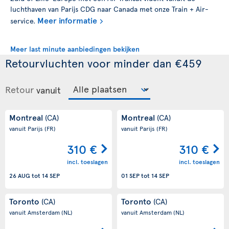
luchthaven van Parijs CDG naar Canada met onze Train + Air-
Meer informatie
service.
Meer last minute aanbiedingen bekijken
Retourvluchten voor minder dan €459
Retour
vanuit
Montreal
Montreal
(CA)
(CA)
vanuit Parijs
(FR)
vanuit Parijs
(FR)
310 €
310 €
incl. toeslagen
incl. toeslagen
26 AUG
tot
14 SEP
01 SEP
tot
14 SEP
Toronto
Toronto
(CA)
(CA)
vanuit Amsterdam
(NL)
vanuit Amsterdam
(NL)