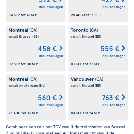
incl. toeslagen
incl. toeslagen
04 SEP
tot
13 SEP
25 AUG
tot
13 SEP
Montreal
Toronto
(CA)
(CA)
vanuit Brussel
(BE)
vanuit Brussel
(BE)
458 €
555 €
incl. toeslagen
incl. toeslagen
02 SEP
tot
08 SEP
02 SEP
tot
23 SEP
Montreal
Vancouver
(CA)
(CA)
vanuit Amsterdam
(NL)
vanuit Brussel
(BE)
560 €
763 €
incl. toeslagen
incl. toeslagen
25 AUG
tot
13 SEP
04 SEP
tot
24 SEP
Combineer een reis per TGV vanuit de treinstation van Brussel-
Zuid of Lille-Europe met een Air Transat vlucht vanuit de