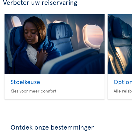
Verbeter uw reiservaring
Stoelkeuze
Option 
Kies voor meer comfort
Alle reisb
Ontdek onze bestemmingen