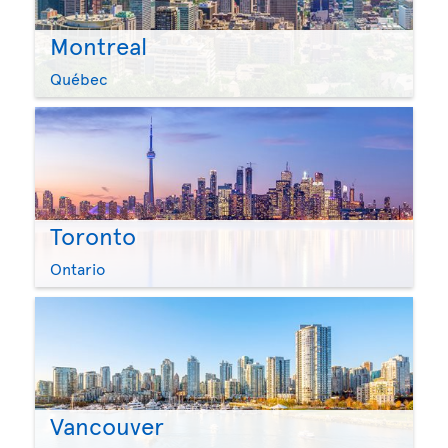
Montreal
Québec
Toronto
Ontario
Vancouver