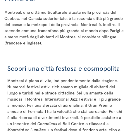
Montreal, una città multiculturale situata nella provincia del
Quebec, nel Canada sudorientale, è la seconda città più grande
del paese e la metropoli della provincia. Montreal è, inoltre, il
secondo comune francofono più grande al mondo dopo Parigi e
almeno metà degli abitanti di Montreal si considera bilingue
(francese e inglese).
Scopri una città festosa e cosmopolita
Montreal è piena di vita, indipendentemente dalla stagione.
Numerosi festival estivi richiamano migliaia di abitanti del
luogo e turisti nelle strade cittadine. Sei un amante della
musica? Il Montreal International Jazz Festival è il più grande
al mondo. Per una sferzata di adrenalina, il Gran Premio
annuale di Formula 1 ha la velocità che stai cercando. Per chi
è alla ricerca di divertimenti invernali, è possibile assistere a
un incontro dei
Canadiens
al Bell Centre o rilassarsi al
Montréal en Lumière
, un festival dove si fondono arte, cibo e