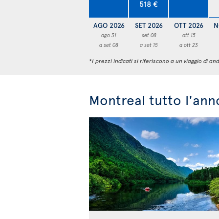
518 €
AGO 2026
SET 2026
OTT 2026
N
ago 31
set 08
ott 15
a set 08
a set 15
a ott 23
*I prezzi indicati si riferiscono a un viaggio di
Montreal tutto l'ann