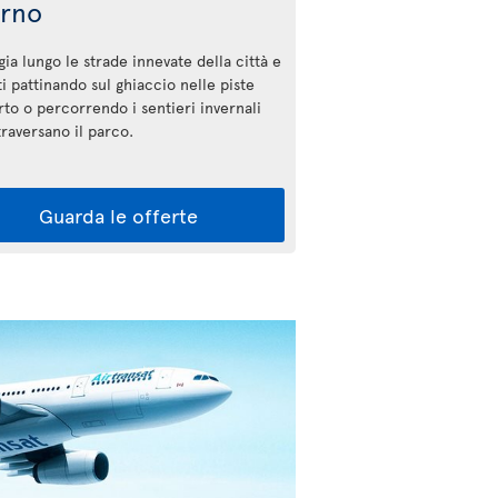
erno
ia lungo le strade innevate della città e
ti pattinando sul ghiaccio nelle piste
rto o percorrendo i sentieri invernali
ttraversano il parco.
Guarda le offerte