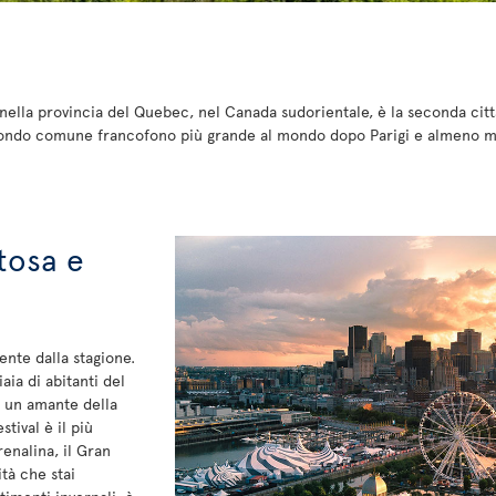
a nella provincia del Quebec, nel Canada sudorientale, è la seconda cit
secondo comune francofono più grande al mondo dopo Parigi e almeno me
tosa e
ente dalla stagione.
aia di abitanti del
ei un amante della
tival è il più
enalina, il Gran
tà che stai