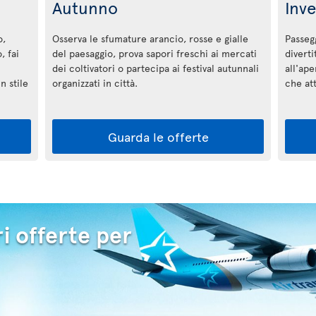
Autunno
Inv
o,
Osserva le sfumature arancio, rosse e gialle
Passegg
, fai
del paesaggio, prova sapori freschi ai mercati
diverti
dei coltivatori o partecipa ai festival autunnali
all'ape
n stile
organizzati in città.
che a
Guarda le offerte
i offerte per