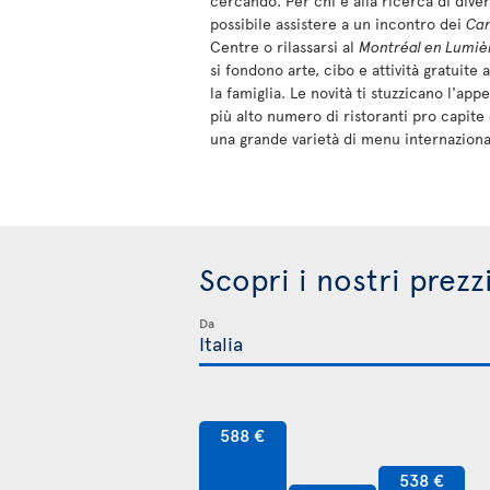
cercando. Per chi è alla ricerca di diver
possibile assistere a un incontro dei
Ca
Centre o rilassarsi al
Montréal en Lumiè
si fondono arte, cibo e attività gratuite 
la famiglia. Le novità ti stuzzicano l'app
più alto numero di ristoranti pro capite
una grande varietà di menu internazional
Scopri i nostri prezz
Da
588 €
538 €