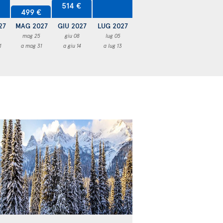
514 €
499 €
27
MAG 2027
GIU 2027
LUG 2027
mag 25
giu 08
lug 05
1
a mag 31
a giu 14
a lug 13