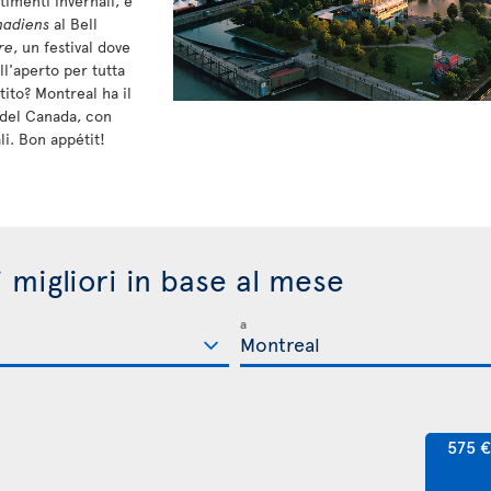
timenti invernali, è
nadiens
al Bell
re
, un festival dove
all'aperto per tutta
etito? Montreal ha il
 del Canada, con
i. Bon appétit!
i migliori in base al mese
a
575 