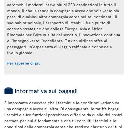
aeromobili moderni, serve più di 350 destinazioni in tutto il
mondo, il che la rende la compagnia aerea che vola verso più
paesi di qualsiasi altra compagnia aerea nei sei continenti. Il
suo hub principale, l'aeroporto di Istanbul, è un punto di
accesso strategico che collega Europa, Asia e Africa.
Rinomata per l'alta qualità del servizio, l'innovazione continua
e l'impegno verso l'eccellenza, Turkish Airlines offre ai
passeggeri un'esperienza di viaggio raffinata e connessa a
livello globale.
Per saperne di più
Informativa sui bagagli
È impostante osservare che i termini e le condizioni variano da
una compagnia aerea all'altra. Di conseguenza, le tariffe bagagli,
i servizi e altre funzioni potrebbero differire da quelle dei nostri
partner, per cui è fondamentale che tu consulti i termini e le
condizioni della compagnia aerea che gestisce ciascuno dei tuoi