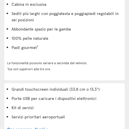
Cabina in esclusiva
Sedili più larghi con poggiatesta e poggiapiedi regolabili in
sei posizioni
Abbondante spazio per le gambe
100% pelle naturale
1
Pasti gourmet
Le funzionalità possono variare a seconda del velivolo.
1
Sui voli superiori alle tre ore.
Grandi touchscreen individuali (33,8 cm o 13,3")
Porte USB per caricare i dispositivi elettronici
Kit di servizi
Servizi prioritari aeroportuali
Per saperne di più