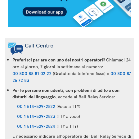
Call Centre
Preferisci parlare con uno dei nostri operatori?
Chiamaci 24
ore al giorno, 7 giorni la settimana al numero:
00 800 88 81 02 22
(Gratuito da telefono fisso) o
00 800 87
26 72 83
Per le persone non udenti, con problemi di udito o con
disturbi del linguaggio
, accede al Bell Relay Service:
00 1 514-529-2822
(Voce a TTY)
00 1 514-529-2823
(TTY a voce)
00 1 514-529-2824
(TTY a TTY)
È necessario indicare all'operatore del Bell Relay Service di