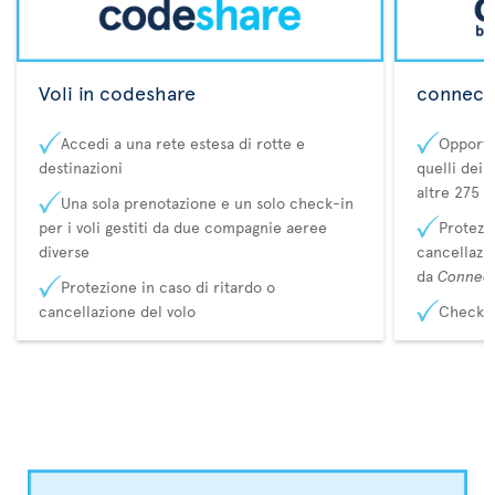
Voli in codeshare
connecta
Accedi a una rete estesa di rotte e
Opportu
destinazioni
quelli dei 
altre 275 d
Una sola prenotazione e un solo check-in
per i voli gestiti da due compagnie aeree
Protezio
diverse
cancellazi
da
Connec
Protezione in caso di ritardo o
cancellazione del volo
Check-i