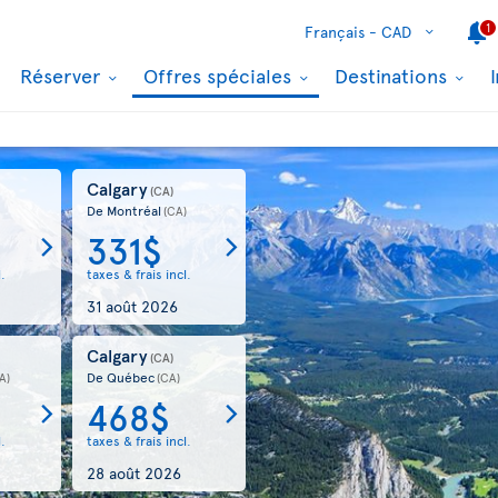
1
Français -
CAD
Réserver
Offres spéciales
Destinations
Calgary
(CA)
De Montréal
(CA)
331$
l.
taxes & frais incl.
31 août 2026
Calgary
)
(CA)
De Québec
A)
(CA)
468$
l.
taxes & frais incl.
28 août 2026