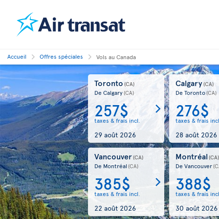
Accueil
Offres spéciales
Vols au Canada
Toronto
Calgary
(CA)
(CA)
De Calgary
De Toronto
(CA)
(CA)
257$
276$
taxes & frais incl.
taxes & frais inc
29 août 2026
28 août 2026
Vancouver
Montréal
(CA)
(CA
De Montréal
De Vancouver
(CA)
(C
385$
388$
taxes & frais incl.
taxes & frais inc
22 août 2026
30 août 2026