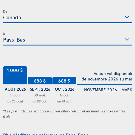
De
à
1 000 $
Aucun vol disponible
de novembre 2026 au mars
688 $
688 $
AOÛT 2026
SEPT. 2026
OCT. 2026
NOVEMBRE 2026 - MARS 
17 août
30 sept.
16 oct.
au 25 août
au 08 oct.
au 24 oct.
*Les prix indiqués sont pour un vol aller-retour et incluent les taxes et les
frais
Plus d'offres de vols vers les Pays-Bas