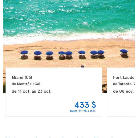
Miami 
(US)
Fort Lauderd
de Montréal 
(CA)
de Toronto 
(CA
de
11 oct.
au
23 oct.
de
08 nov.
a
433 $
taxes et frais incl.