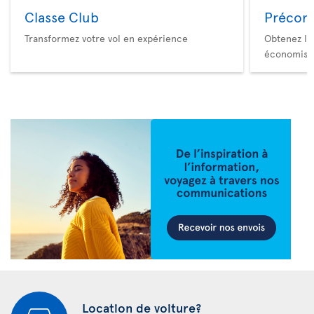
Classe Club
Précom
Transformez votre vol en expérience
Obtenez le
économise
Location de voiture?