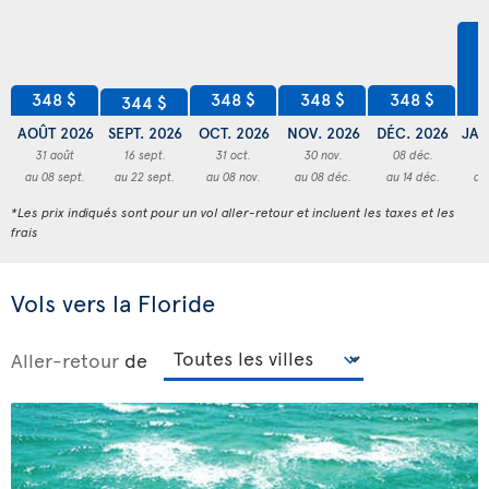
4
348 $
348 $
348 $
348 $
344 $
AOÛT 2026
SEPT. 2026
OCT. 2026
NOV. 2026
DÉC. 2026
JAN
31 août
16 sept.
31 oct.
30 nov.
08 déc.
3
au 08 sept.
au 22 sept.
au 08 nov.
au 08 déc.
au 14 déc.
au
*Les prix indiqués sont pour un vol aller-retour et incluent les taxes et les
frais
Vols vers la Floride
Aller-retour
de