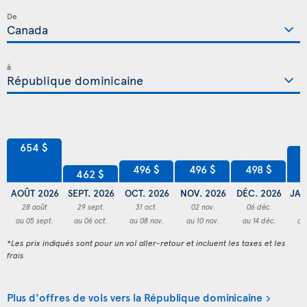
De
à
654 $
5
498 $
496 $
496 $
462 $
AOÛT 2026
SEPT. 2026
OCT. 2026
NOV. 2026
DÉC. 2026
JAN
28 août
29 sept.
31 oct.
02 nov.
06 déc.
0
au 05 sept.
au 06 oct.
au 08 nov.
au 10 nov.
au 14 déc.
au
*Les prix indiqués sont pour un vol aller-retour et incluent les taxes et les
frais
Plus d'offres de vols vers la République dominicaine