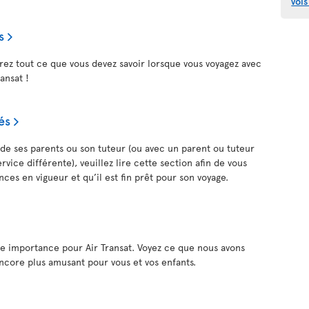
vols
s
rez tout ce que vous devez savoir lorsque vous voyagez avec
ransat !
és
n de ses parents ou son tuteur (ou avec un parent ou tuteur
vice différente), veuillez lire cette section afin de vous
nces en vigueur et qu’il est fin prêt pour son voyage.
de importance pour Air Transat. Voyez ce que nous avons
ncore plus amusant pour vous et vos enfants.