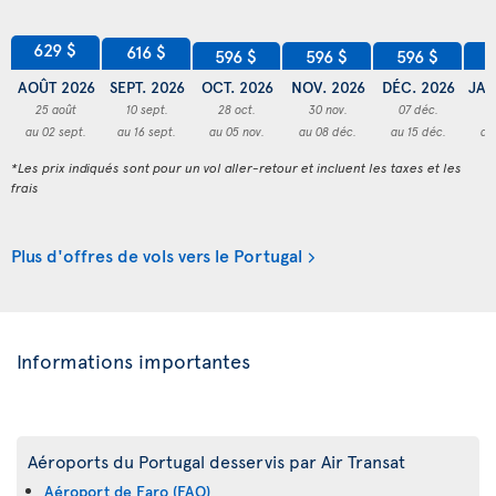
629 $
616 $
596 $
596 $
596 $
5
AOÛT 2026
SEPT. 2026
OCT. 2026
NOV. 2026
DÉC. 2026
JAN
25 août
10 sept.
28 oct.
30 nov.
07 déc.
2
au 02 sept.
au 16 sept.
au 05 nov.
au 08 déc.
au 15 déc.
au
*Les prix indiqués sont pour un vol aller-retour et incluent les taxes et les
frais
Plus d'offres de vols vers le Portugal
Informations importantes
Aéroports du Portugal desservis par Air Transat
Aéroport de Faro (FAO)